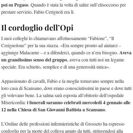
poi su Pegaso
. Quando è stata la volta di salire sull’elisoccorso per
prestare servizio, Fabio Cerignoli era lì.
Il cordoglio dell’Opi
I suoi colleghi lo chiamavano affettuosamente “Fabione”, “Il
Cerignolone” per la sua stazza. «Era sempre pronto ad aiutarci –
Aveva
aggiunge Malacarne – e a difenderci, quando ce n’era bisogno.
un grandissimo senso del gruppo
, aveva con tutti noi un legame
speciale. Era schietto, semplice e di una generosità unica».
Appassionato di cavalli, Fabio e la moglie tornavano sempre nella
loro casa di Scansano, dove erano conosciutissimi in paese e dove tutti
gli volevano bene. La salma sarà esposta all’obitorio dell’ospedale
i funerali saranno celebrati mercoledì 4 gennaio alle
Misericordia:
12 nella Chiesa di San Giovanni Battista a Scansano
.
L’Ordine delle professioni infermieristiche di Grosseto ha espresso
cordoglio per la morte del collega amato da tutti, stringendosi alla