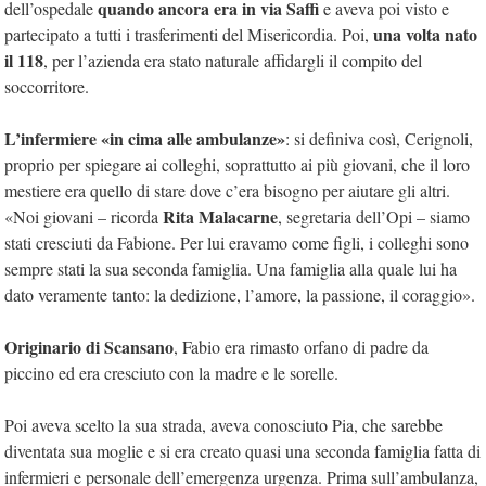
quando ancora era in via Saffi
dell’ospedale
e aveva poi visto e
una volta nato
partecipato a tutti i trasferimenti del Misericordia. Poi,
il 118
, per l’azienda era stato naturale affidargli il compito del
soccorritore.
L’infermiere «in cima alle ambulanze»
: si definiva così, Cerignoli,
proprio per spiegare ai colleghi, soprattutto ai più giovani, che il loro
mestiere era quello di stare dove c’era bisogno per aiutare gli altri.
Rita Malacarne
«Noi giovani – ricorda
, segretaria dell’Opi – siamo
stati cresciuti da Fabione. Per lui eravamo come figli, i colleghi sono
sempre stati la sua seconda famiglia. Una famiglia alla quale lui ha
dato veramente tanto: la dedizione, l’amore, la passione, il coraggio».
Originario di Scansano
, Fabio era rimasto orfano di padre da
piccino ed era cresciuto con la madre e le sorelle.
Poi aveva scelto la sua strada, aveva conosciuto Pia, che sarebbe
diventata sua moglie e si era creato quasi una seconda famiglia fatta di
infermieri e personale dell’emergenza urgenza. Prima sull’ambulanza,