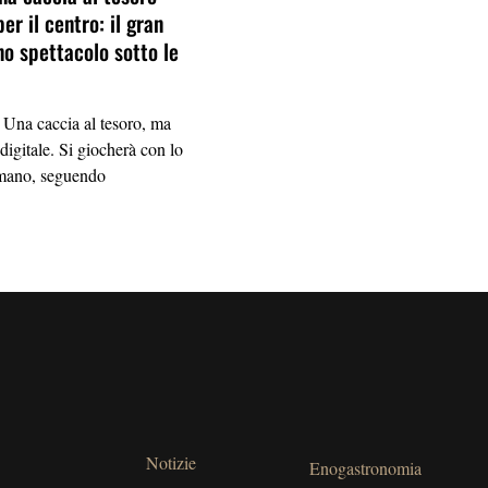
er il centro: il gran
no spettacolo sotto le
a caccia al tesoro, ma
igitale. Si giocherà con lo
mano, seguendo
Notizie
Enogastronomia