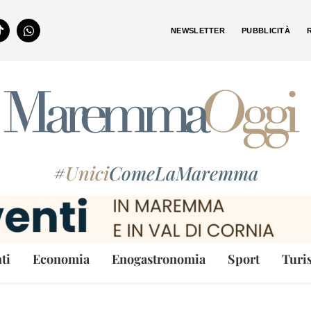
NEWSLETTER
PUBBLICITÀ
#
Unici
ComeLaMaremma
ti
Economia
Enogastronomia
Sport
Turi