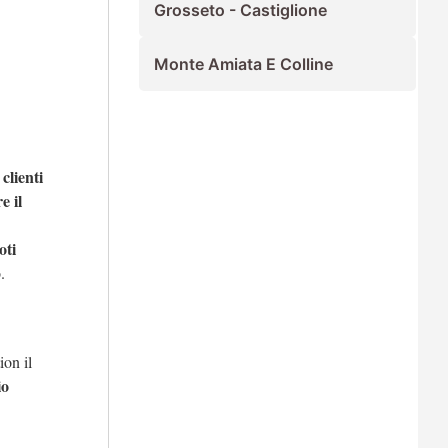
Grosseto - Castiglione
Monte Amiata E Colline
clienti
e il
oti
.
ion il
io