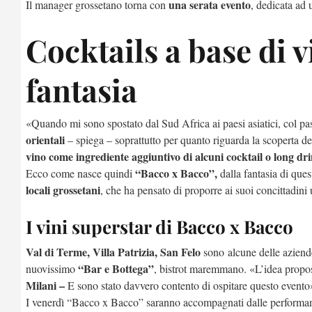
una serata evento
Il manager grossetano torna con
, dedicata ad 
Cocktails a base di v
fantasia
«Quando mi sono spostato dal Sud Africa ai paesi asiatici, col pa
orientali
– spiega – soprattutto per quanto riguarda la scoperta dei
vino come ingrediente aggiuntivo di alcuni cocktail o long dr
“Bacco x Bacco”,
Ecco come nasce quindi
dalla fantasia di que
locali grossetani
, che ha pensato di proporre ai suoi concittadin
I vini superstar di Bacco x Bacco
Val di Terme, Villa Patrizia, San Felo
sono alcune delle aziend
“Bar e Bottega”
nuovissimo
, bistrot maremmano. «L’idea propost
Milani –
E sono stato davvero contento di ospitare questo evento
I venerdì “Bacco x Bacco” saranno accompagnati dalle performa