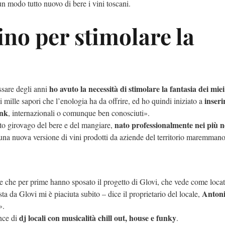
un modo tutto nuovo di bere i vini toscani.
ino per stimolare la
ho avuto la necessità di stimolare la fantasia dei miei 
ssare degli anni
inserir
 mille sapori che l’enologia ha da offrire, ed ho quindi iniziato a
ink
, internazionali o comunque ben conosciuti».
nato professionalmente nei più n
sto girovago del bere e del mangiare,
i una nuova versione di vini prodotti da aziende del territorio maremmano
e che per prime hanno sposato il progetto di Glovi, che vede come locat
Anton
a da Glovi mi è piaciuta subito – dice il proprietario del locale,
».
dj locali con musicalità chill out, house e funky
nce di
.