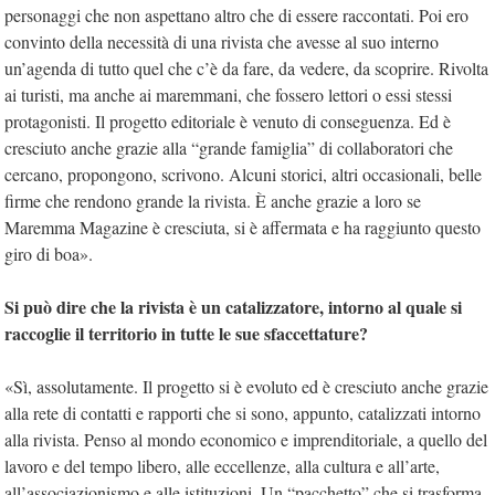
personaggi che non aspettano altro che di essere raccontati. Poi ero
convinto della necessità di una rivista che avesse al suo interno
un’agenda di tutto quel che c’è da fare, da vedere, da scoprire. Rivolta
ai turisti, ma anche ai maremmani, che fossero lettori o essi stessi
protagonisti. Il progetto editoriale è venuto di conseguenza. Ed è
cresciuto anche grazie alla “grande famiglia” di collaboratori che
cercano, propongono, scrivono. Alcuni storici, altri occasionali, belle
firme che rendono grande la rivista. È anche grazie a loro se
Maremma Magazine è cresciuta, si è affermata e ha raggiunto questo
giro di boa».
Si può dire che la rivista è un catalizzatore, intorno al quale si
raccoglie il territorio in tutte le sue sfaccettature?
«Sì, assolutamente. Il progetto si è evoluto ed è cresciuto anche grazie
alla rete di contatti e rapporti che si sono, appunto, catalizzati intorno
alla rivista. Penso al mondo economico e imprenditoriale, a quello del
lavoro e del tempo libero, alle eccellenze, alla cultura e all’arte,
all’associazionismo e alle istituzioni. Un “pacchetto” che si trasforma