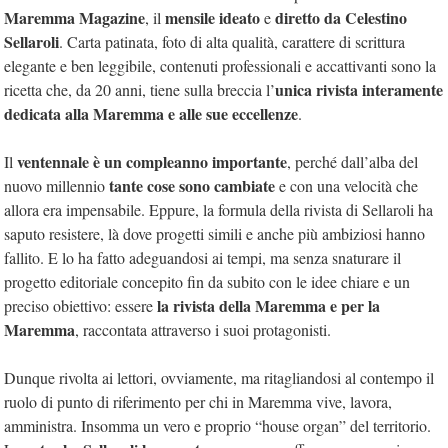
Maremma Magazine
mensile ideato
diretto da Celestino
, il
e
Sellaroli
. Carta patinata, foto di alta qualità, carattere di scrittura
elegante e ben leggibile, contenuti professionali e accattivanti sono la
unica rivista interamente
ricetta che, da 20 anni, tiene sulla breccia l’
dedicata alla Maremma e alle sue eccellenze
.
ventennale è un compleanno importante
Il
, perché dall’alba del
tante cose sono cambiate
nuovo millennio
e con una velocità che
allora era impensabile. Eppure, la formula della rivista di Sellaroli ha
saputo resistere, là dove progetti simili e anche più ambiziosi hanno
fallito. E lo ha fatto adeguandosi ai tempi, ma senza snaturare il
progetto editoriale concepito fin da subito con le idee chiare e un
la rivista della Maremma e per la
preciso obiettivo: essere
Maremma
, raccontata attraverso i suoi protagonisti.
Dunque rivolta ai lettori, ovviamente, ma ritagliandosi al contempo il
ruolo di punto di riferimento per chi in Maremma vive, lavora,
amministra. Insomma un vero e proprio “house organ” del territorio.