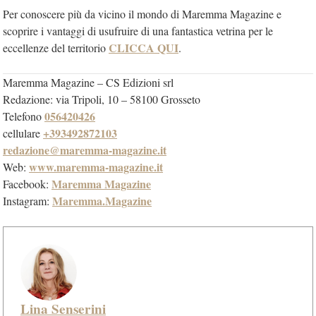
Per conoscere più da vicino il mondo di Maremma Magazine e
scoprire i vantaggi di usufruire di una fantastica vetrina per le
CLICCA QUI
eccellenze del territorio
.
Maremma Magazine – CS Edizioni srl
Redazione: via Tripoli, 10 – 58100 Grosseto
056420426
Telefono
+393492872103
cellulare
redazione@maremma-magazine.it
www.maremma-magazine.it
Web:
Maremma Magazine
Facebook:
Maremma.Magazine
Instagram:
Lina Senserini