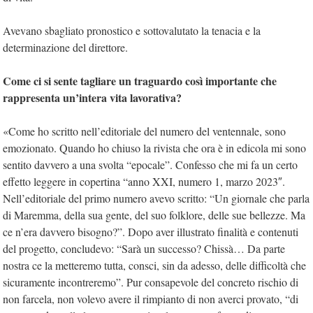
Avevano sbagliato pronostico e sottovalutato la tenacia e la
determinazione del direttore.
Come ci si sente tagliare un traguardo così importante che
rappresenta un’intera vita lavorativa?
«Come ho scritto nell’editoriale del numero del ventennale, sono
emozionato. Quando ho chiuso la rivista che ora è in edicola mi sono
sentito davvero a una svolta “epocale”. Confesso che mi fa un certo
effetto leggere in copertina “anno XXI, numero 1, marzo 2023″.
Nell’editoriale del primo numero avevo scritto: “Un giornale che parla
di Maremma, della sua gente, del suo folklore, delle sue bellezze. Ma
ce n’era davvero bisogno?”. Dopo aver illustrato finalità e contenuti
del progetto, concludevo: “Sarà un successo? Chissà… Da parte
nostra ce la metteremo tutta, consci, sin da adesso, delle difficoltà che
sicuramente incontreremo”. Pur consapevole del concreto rischio di
non farcela, non volevo avere il rimpianto di non averci provato, “di