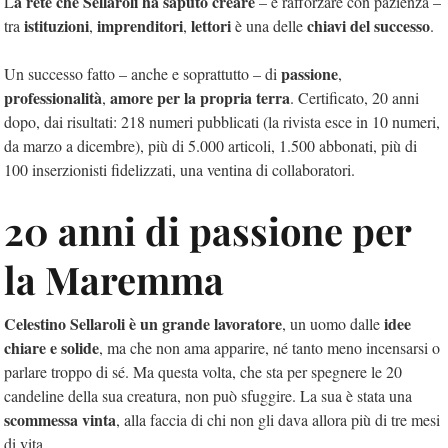
a rete che Sellaroli ha saputo creare
L
– e rafforzare con pazienza –
istituzioni
imprenditori
lettori
chiavi del successo
tra
,
,
è una delle
.
passione
Un successo fatto – anche e soprattutto – di
,
professionalità
amore per la propria terra
,
. Certificato, 20 anni
dopo, dai risultati: 218 numeri pubblicati (la rivista esce in 10 numeri,
da marzo a dicembre), più di 5.000 articoli, 1.500 abbonati, più di
100 inserzionisti fidelizzati, una ventina di collaboratori.
20 anni di passione per
la Maremma
Celestino Sellaroli è un grande lavoratore
idee
, un uomo dalle
chiare e solide
, ma che non ama apparire, né tanto meno incensarsi o
parlare troppo di sé. Ma questa volta, che sta per spegnere le 20
candeline della sua creatura, non può sfuggire. La sua è stata una
scommessa vinta
, alla faccia di chi non gli dava allora più di tre mesi
di vita.