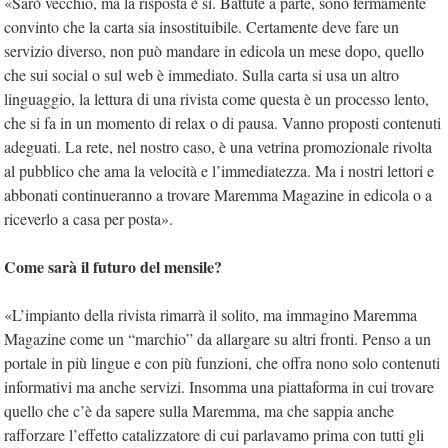
«Sarò vecchio, ma la risposta è sì. Battute a parte, sono fermamente
convinto che la carta sia insostituibile. Certamente deve fare un
servizio diverso, non può mandare in edicola un mese dopo, quello
che sui social o sul web è immediato. Sulla carta si usa un altro
linguaggio, la lettura di una rivista come questa è un processo lento,
che si fa in un momento di relax o di pausa. Vanno proposti contenuti
adeguati. La rete, nel nostro caso, è una vetrina promozionale rivolta
al pubblico che ama la velocità e l’immediatezza. Ma i nostri lettori e
abbonati continueranno a trovare Maremma Magazine in edicola o a
riceverlo a casa per posta».
Come sarà il futuro del mensile?
«L’impianto della rivista rimarrà il solito, ma immagino Maremma
Magazine come un “marchio” da allargare su altri fronti. Penso a un
portale in più lingue e con più funzioni, che offra nono solo contenuti
informativi ma anche servizi. Insomma una piattaforma in cui trovare
quello che c’è da sapere sulla Maremma, ma che sappia anche
rafforzare l’effetto catalizzatore di cui parlavamo prima con tutti gli