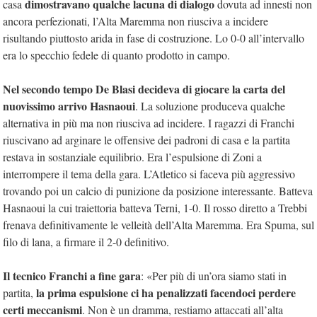
dimostravano qualche lacuna di dialogo
casa
dovuta ad innesti non
ancora perfezionati, l’Alta Maremma non riusciva a incidere
risultando piuttosto arida in fase di costruzione. Lo 0-0 all’intervallo
era lo specchio fedele di quanto prodotto in campo.
Nel secondo tempo De Blasi decideva di giocare la carta del
nuovissimo arrivo Hasnaoui
. La soluzione produceva qualche
alternativa in più ma non riusciva ad incidere. I ragazzi di Franchi
riuscivano ad arginare le offensive dei padroni di casa e la partita
restava in sostanziale equilibrio. Era l’espulsione di Zoni a
interrompere il tema della gara. L’Atletico si faceva più aggressivo
trovando poi un calcio di punizione da posizione interessante. Batteva
Hasnaoui la cui traiettoria batteva Terni, 1-0. Il rosso diretto a Trebbi
frenava definitivamente le velleità dell’Alta Maremma. Era Spuma, sul
filo di lana, a firmare il 2-0 definitivo.
Il tecnico Franchi a fine gara
: «Per più di un’ora siamo stati in
la prima espulsione ci ha penalizzati facendoci perdere
partita,
certi meccanismi
. Non è un dramma, restiamo attaccati all’alta