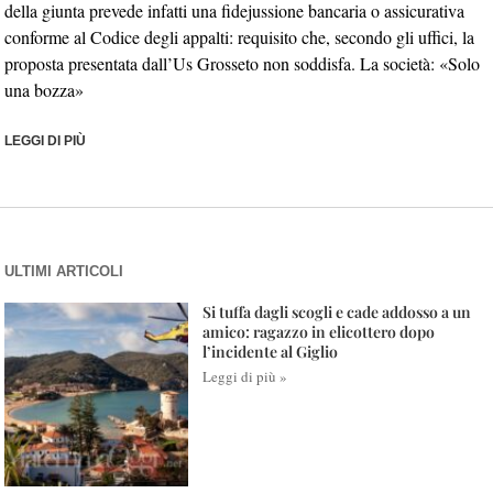
della giunta prevede infatti una fidejussione bancaria o assicurativa
conforme al Codice degli appalti: requisito che, secondo gli uffici, la
proposta presentata dall’Us Grosseto non soddisfa. La società: «Solo
una bozza»
LEGGI DI PIÙ
ULTIMI ARTICOLI
Si tuffa dagli scogli e cade addosso a un
amico: ragazzo in elicottero dopo
l’incidente al Giglio
Leggi di più »