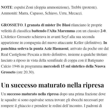
NOTE
: espulsi Zoni (doppia ammonizione), Trebbi (proteste).
Ammoniti: Marra, Capasso, Schiavo, Urru, Mecacci.
GROSSETO
I granata di mister De Blasi
.
rilanciano le proprie
battendo l’Alta Maremma
2-0
velleità di classifica
con un classico
.
L’Atletico Grosseto schierava in avanti Seyf alla sua seconda
In
apparizione in compagnia del nuovo attaccante Keller (definitivo).
panchina sedeva la punta Aziz Hasnaoui
, arrivato da poche ore dal
Real Castiglione Pescaia a titolo definitivo, insieme a qualche titolare
lasciato a riposo in vista della semifinale di coppa con il Batignano
mercoledì 15 sul sintetico della Nuova
Calcio 1946 in programma
Grosseto
(ore 20.30).
Un successo maturato nella ripresa
successo maturato nella ripresa
Un
dopo una prima frazione dove
le squadre si sono equivalse senza trovare gli sbocchi necessari per
rompere il ghiaccio e prendere le redini dell’incontro. I padroni di