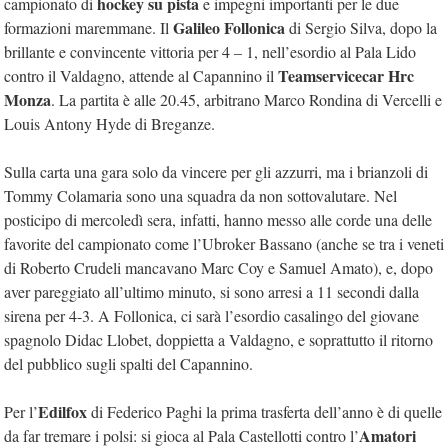
hockey su pista
campionato di
e impegni importanti per le due
Galileo Follonica
formazioni maremmane. Il
di Sergio Silva, dopo la
brillante e convincente vittoria per 4 – 1, nell’esordio al Pala Lido
Teamservicecar Hrc
contro il Valdagno, attende al Capannino
il
Monza
. La partita è alle
20.45, arbitrano Marco Rondina di Vercelli e
Louis Antony Hyde di Breganze.
Sulla carta una gara solo da vincere per gli azzurri, ma i brianzoli di
Tommy Colamaria sono una squadra da non sottovalutare. Nel
posticipo di mercoledì sera, infatti, hanno messo alle corde una delle
favorite del campionato come l’Ubroker Bassano (anche se tra i veneti
di Roberto Crudeli mancavano Marc Coy e Samuel Amato), e, dopo
aver pareggiato all’ultimo minuto, si sono arresi a 11 secondi dalla
sirena per 4-3. A Follonica, ci sarà l’esordio casalingo del giovane
spagnolo Didac Llobet, doppietta a Valdagno, e soprattutto il ritorno
del pubblico sugli spalti del Capannino.
Edilfox
Per l’
di Federico Paghi la prima trasferta dell’anno è di quelle
Amatori
da far tremare i polsi: si gioca al Pala Castellotti contro l’