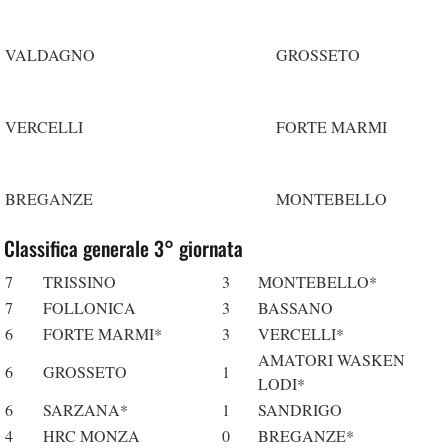
VALDAGNO
GROSSETO
VERCELLI
FORTE MARMI
BREGANZE
MONTEBELLO
Classifica generale 3° giornata
7
TRISSINO
3
MONTEBELLO*
7
FOLLONICA
3
BASSANO
6
FORTE MARMI*
3
VERCELLI*
AMATORI WASKEN
6
GROSSETO
1
LODI*
6
SARZANA*
1
SANDRIGO
4
HRC MONZA
0
BREGANZE*