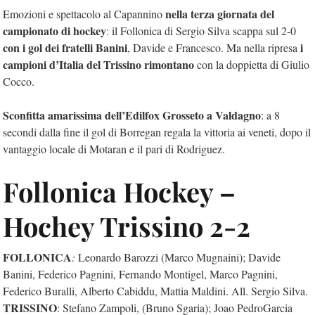
nella terza giornata del
Emozioni e spettacolo al Capannino
campionato di hockey
: il Follonica di Sergio Silva scappa sul 2-0
con i gol dei fratelli Banini
i
, Davide e Francesco. Ma nella ripresa
campioni d’Italia del Trissino rimontano
con la doppietta di Giulio
Cocco.
Sconfitta amarissima dell’Edilfox Grosseto a Valdagno
: a 8
secondi dalla fine il gol di Borregan regala la vittoria ai veneti, dopo il
vantaggio locale di Motaran e il pari di Rodriguez.
Follonica Hockey –
Hochey Trissino 2-2
FOLLONICA
:
Leonardo Barozzi (Marco Mugnaini); Davide
Banini, Federico Pagnini, Fernando Montigel, Marco Pagnini,
Federico Buralli, Alberto Cabiddu, Mattia Maldini. All. Sergio Silva.
TRISSINO
: Stefano Zampoli, (Bruno Sgaria); Joao PedroGarcia