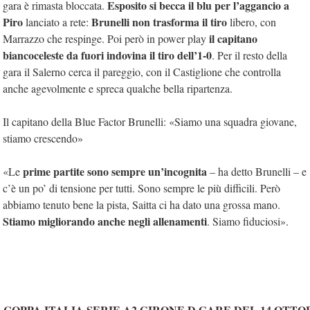
Esposito si becca il blu per l’aggancio a
gara è rimasta bloccata.
Piro
Brunelli non trasforma il tiro
lanciato a rete:
libero, con
il capitano
Marrazzo che respinge. Poi però in power play
biancoceleste da fuori indovina il tiro dell’1-0
. Per il resto della
gara il Salerno cerca il pareggio, con il Castiglione che controlla
anche agevolmente e spreca qualche bella ripartenza.
Il capitano della Blue Factor Brunelli: «Siamo una squadra giovane,
stiamo crescendo»
prime partite sono sempre un’incognita
«Le
– ha detto Brunelli – e
c’è un po’ di tensione per tutti. Sono sempre le più difficili. Però
abbiamo tenuto bene la pista, Saitta ci ha dato una grossa mano.
Stiamo migliorando anche negli allenamenti
. Siamo fiduciosi».
COPPA ITALIA SERIE A2 GIRONE D GARE DEL 14 OTTOB