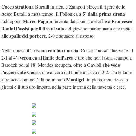
Cocco strattona Buralli
in area, e Zampoli blocca il rigore dello
a 5’ dalla prima sirena
stesso Buralli a metà tempo. Il Follonica
Marco Pagnini
Francesco
raddoppia.
inventa dalla sinistra e offre a
Banini l’assist per il tiro al volo
del giovane maremmano che mette
alle spalle del portiere
, 2-0 e squadre al risposo.
il Trissino cambia marcia
Nella ripresa
. Cocco “bussa” due volte. Il
veronica al limite dell’area
2-1 al 4’:
e tiro che non lascia scampo a
che vede
Barozzi; poi al 18’ Mendez recupera, offre a Gavioli
l’accorrente Cocco
, che ancora dal limite insacca il 2-2. Tra le tante
Montigel
altre occasioni nell’ultimo minuto
, in piena area, riesce a
girarsi e il suo tiro impatta nella parte interna della traversa e esce.