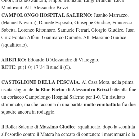
Mantovani. All. Alessandro Brizzi.
CAMPOLONGO HOSPITAL SALERNO:
Juanito Marrazzo,
(Manuel Navarra); Daniele Esposito, Giuseppe Giudice, Francesco
Sabetta. Lorenzo Ritonnaro, Samuele Ferrari, Giorgio Giudice, Juan
Cruz Fontan Alfani, Gianmarco Durante. All. Massimo Giudice
(squalificato).
ARBITRO:
Edoardo D’Alessandro di Viareggio.
RETE
: pt (1-0) 17’34 Brunelli (C).
CASTIGLIONE DELLA PESCAIA.
Al Casa Mora, nella prima
la Blue Factor di Alessandro Brizzi
uscita stagionale,
batte alla fine
1-0
un coriaceo Campolongo Hospital Salerno per
. Un risultato
molto combattuta
striminzito, ma che racconta di una partita
fra due
squadre ancora in rodaggio.
Massimo Giudice
Il Roller Salerno di
, squalificato, dopo la sconfitta
all’esordio contro il Matera ha cercato di contenere i maremmani e la