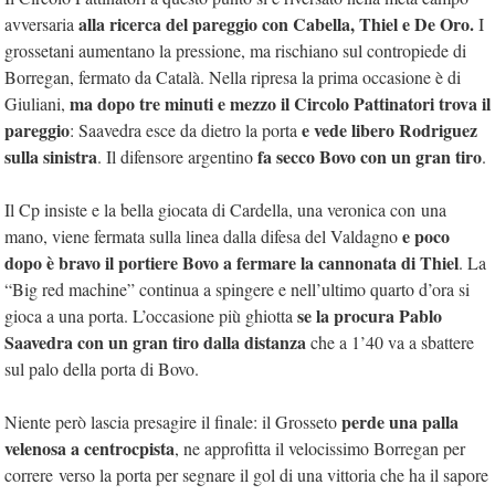
alla ricerca del pareggio con Cabella, Thiel e De Oro.
avversaria
I
grossetani aumentano la pressione, ma rischiano sul contropiede di
Borregan, fermato da Català. Nella ripresa la prima occasione è di
ma dopo tre minuti e mezzo il Circolo Pattinatori trova il
Giuliani,
pareggio
e vede libero Rodriguez
: Saavedra esce da dietro la porta
sulla sinistra
fa secco Bovo con un gran tiro
. Il difensore argentino
.
Il Cp insiste e la bella giocata di Cardella, una veronica con una
e poco
mano, viene fermata sulla linea dalla difesa del Valdagno
dopo è bravo il portiere Bovo a fermare la cannonata di Thiel
. La
“Big red machine” continua a spingere e nell’ultimo quarto d’ora si
se la procura Pablo
gioca a una porta. L’occasione più ghiotta
Saavedra con un gran tiro dalla distanza
che a 1’40 va a sbattere
sul palo della porta di Bovo.
perde una palla
Niente però lascia presagire il finale: il Grosseto
velenosa a centrocpista
, ne approfitta il velocissimo Borregan per
correre verso la porta per segnare il gol di una vittoria che ha il sapore