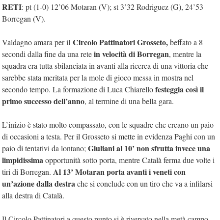
RETI
: pt (1-0) 12’06 Motaran (V); st 3’32 Rodriguez (G), 24’53
Borregan (V).
Circolo Pattinatori Grosseto,
Valdagno amara per il
beffato a 8
in velocità di Borregan
secondi dalla fine da una rete
, mentre la
squadra era tutta sbilanciata in avanti alla ricerca di una vittoria che
sarebbe stata meritata per la mole di gioco messa in mostra nel
festeggia così il
secondo tempo. La formazione di Luca Chiarello
primo successo dell’anno
, al termine di una bella gara.
L’inizio è stato molto compassato, con le squadre che creano un paio
di occasioni a testa. Per il Grosseto si mette in evidenza Paghi con un
Giuliani al 10’ non sfrutta invece una
paio di tentativi da lontano;
limpidissima
opportunità sotto porta, mentre Català ferma due volte i
Al 13’ Motaran porta avanti i veneti con
tiri di Borregan.
un’azione dalla destra
che si conclude con un tiro che va a infilarsi
alla destra di Català.
Il Circolo Pattinatori a questo punto si è riversato nella metà campo