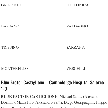
GROSSETO
FOLLONICA
BASSANO
VALDAGNO
TRISSINO
SARZANA
MONTEBELLO
VERCELLI
Blue Factor Castiglione – Campolongo Hospital Salerno
1-0
BLUE FACTOR CASTIGLIONE:
Michael Saitta, (Alessandro
Donnini); Mattia Piro, Alessandro Saitta, Diego Guarguaglini, Filippo
Onori, Brando Santoni, Filippo Montauti, Luigi Brunelli, Luca