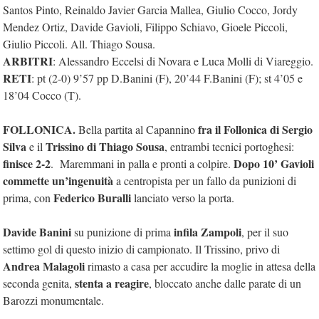
Santos Pinto, Reinaldo Javier Garcia Mallea, Giulio Cocco, Jordy
Mendez Ortiz, Davide Gavioli, Filippo Schiavo, Gioele Piccoli,
Giulio Piccoli. All. Thiago Sousa.
ARBITRI
: Alessandro Eccelsi di Novara e Luca Molli di Viareggio.
RETI
: pt (2-0) 9’57 pp D.Banini (F), 20’44 F.Banini (F); st 4’05 e
18’04 Cocco (T).
FOLLONICA.
fra il Follonica di Sergio
Bella partita al Capannino
Silva
Trissino di Thiago Sousa
e il
, entrambi tecnici portoghesi:
finisce 2-2
Dopo 10’ Gavioli
. Maremmani in palla e pronti a colpire.
commette un’ingenuità
a centropista per un fallo da punizioni di
Federico Buralli
prima, con
lanciato verso la porta.
Davide Banini
infila Zampoli
su punizione di prima
, per il suo
settimo gol di questo inizio di campionato. Il Trissino, privo di
Andrea Malagoli
rimasto a casa per accudire la moglie in attesa della
stenta a reagire
seconda genita,
, bloccato anche dalle parate di un
Barozzi monumentale.