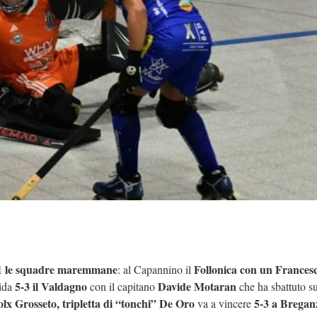
A1 le squadre maremmane
Follonica con un Frances
: al Capannino il
5-3 il Valdagno
Davide Motaran
uida
con il capitano
che ha sbattuto su
olx Grosseto, tripletta di “tonchi” De Oro
5-3 a Bregan
va a vincere