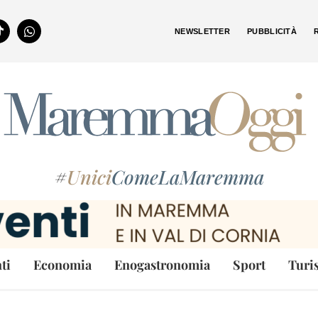
NEWSLETTER
PUBBLICITÀ
#
Unici
ComeLaMaremma
ti
Economia
Enogastronomia
Sport
Turi