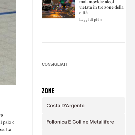
malamovida: alcol
vietato in tre zone della
città
Leggi di più »
CONSIGLIATI
ZONE
Costa D'Argento
co
l palo e
Follonica E Colline Metallifere
ze
. La