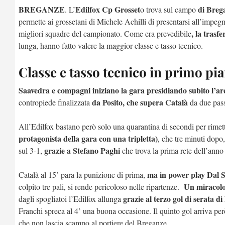
BREGANZE
Edilfox Cp Grosset
di Brega
. L’
o trova sul campo
permette ai grossetani di Michele Achilli di presentarsi all’impe
, la trasf
migliori squadre del campionato. Come era prevedibile
lunga, hanno fatto valere la maggior classe e tasso tecnico.
Classe e tasso tecnico in primo pi
Saavedra e compagni iniziano la gara presidiando subito l’ar
da Posito, che supera Català
contropiede finalizzata
da due pass
All’Edilfox bastano però solo una quarantina di secondi per rimett
protagonista della gara con una tripletta)
, che tre minuti dopo,
grazie a Stefano Paghi
sul 3-1,
che trova la prima rete dell’anno
ma in power play Dal S
Català al 15’ para la punizione di prima,
Un miracolo 
colpito tre pali, si rende pericoloso nelle ripartenze.
grazie al terzo gol di serata d
dagli spogliatoi l’Edilfox allunga
Franchi spreca al 4’ una buona occasione. Il quinto gol arriva per
che non lascia scampo al portiere del Breganze.