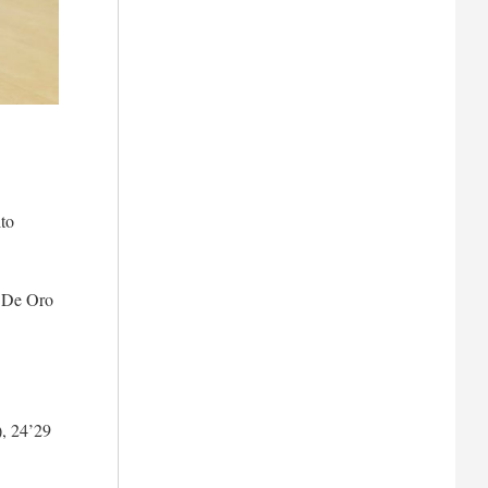
to
o De Oro
), 24’29