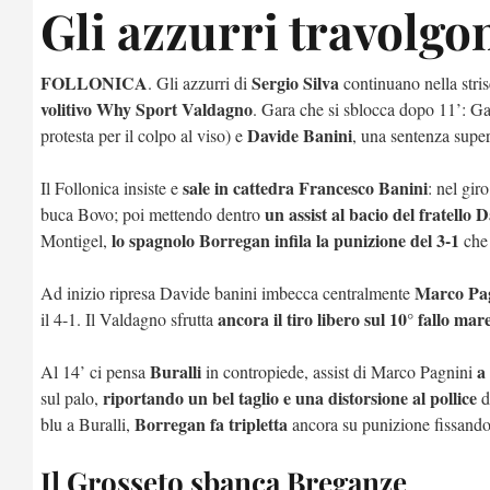
Gli azzurri travolgo
FOLLONICA
Sergio Silva
. Gli azzurri di
continuano nella stris
volitivo Why Sport Valdagno
. Gara che si sblocca dopo 11’: Ga
Davide Banini
protesta per il colpo al viso) e
, una sentenza super
sale in cattedra Francesco Banini
Il Follonica insiste e
: nel gir
un assist al bacio del fratello 
buca Bovo; poi mettendo dentro
lo spagnolo Borregan infila la punizione del 3-1
Montigel,
che 
Marco Pagn
Ad inizio ripresa Davide banini imbecca centralmente
ancora il tiro libero sul 10° fallo m
il 4-1. Il Valdagno sfrutta
Buralli
a
Al 14’ ci pensa
in contropiede, assist di Marco Pagnini
riportando un bel taglio e una distorsione al pollice
sul palo,
d
Borregan fa tripletta
blu a Buralli,
ancora su punizione fissand
Il Grosseto sbanca Breganze