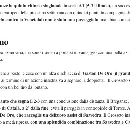
nze la quinta vittoria stagionale in serie A1 (5-3 il finale),
un succes
gno europeo della prossima settimana con quindici punti, in compagnia de
erta contro la Venetalab non è stata una passeggiata
, ma i biancorossi
ano
ea
avversaria, ma sono i veneti a portarsi in vantaggio con una bella azi
i.
Gaston De Oro (il gran
ere a posto le cose con un alza e schiaccia di
 al termine di un’azione insistita va a segnare la doppietta. Il Grosseto s
 con un bel tiro da lontano.
anto che segna il 2-3
con una conclusione dalla distanza. Il Breganze,
di Català, a 2’ dalla fine
, evita il pareggio in contropiede di Torres. A
i De Oro, che raccoglie un delizioso assist di Saavedra
. Il Grosseto ins
con una splendida combinazione tra Saavedra e Ca
ò a metà ripresa,