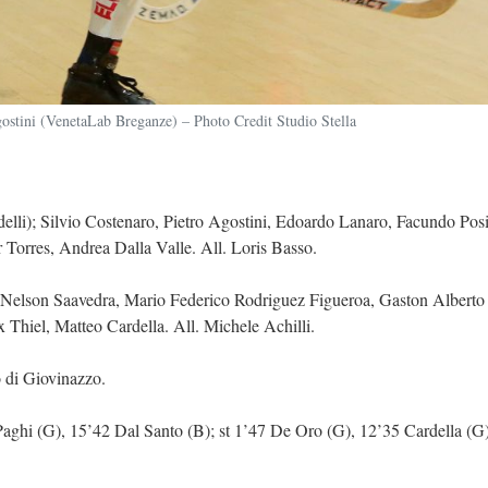
ostini (VenetaLab Breganze) – Photo Credit Studio Stella
lli); Silvio Costenaro, Pietro Agostini, Edoardo Lanaro, Facundo Posi
 Torres, Andrea Dalla Valle. All. Loris Basso.
lo Nelson Saavedra, Mario Federico Rodriguez Figueroa, Gaston Albert
 Thiel, Matteo Cardella. All. Michele Achilli.
 di Giovinazzo.
Paghi (G), 15’42 Dal Santo (B); st 1’47 De Oro (G), 12’35 Cardella (G