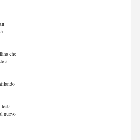
 un
ca
llina che
ste a
nfilando
 testa
sul nuovo