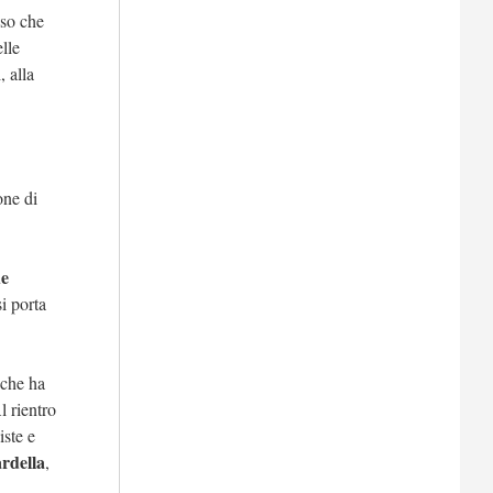
so che
lle
, alla
one di
de
i porta
 che ha
l rientro
iste e
rdella
,