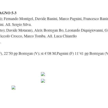
AGNO 5-3
); Fernando Montigel, Davide Banini, Marco Pagnini, Francesco Banin
ni. All. Sergio Silva.
tto); Davide Motaran), Aleix Borregan Bo, Leonardo Diquigiovanni, G
Niccolò Crocco, Marco Tomba. All. Luca Chiarello
.
(F), 22’50 pp Borregan (V); st 4’08 M.Pagnini (F) 11’41 pp Borregan (