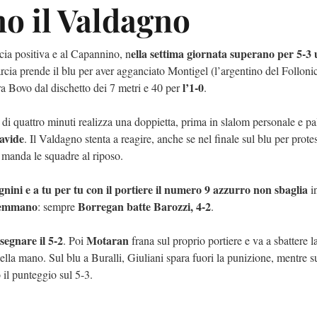
no il Valdagno
ella settima giornata superano per 5-3
cia positiva e al Capannino, n
rcia prende il blu per aver agganciato Montigel (l’argentino del Folloni
l’1-0
a Bovo dal dischetto dei 7 metri e 40 per
.
o di quattro minuti realizza una doppietta, prima in slalom personale e pa
Davide
. Il Valdagno stenta a reagire, anche se nel finale sul blu per prote
manda le squadre al riposo.
ini e a tu per tu con il portiere il numero 9 azzurro non sbaglia
i
aremmano
Borregan batte Barozzi, 4-2
: sempre
.
 segnare il 5-2
Motaran
. Poi
frana sul proprio portiere e va a sbattere la
ella mano. Sul blu a Buralli, Giuliani spara fuori la punizione, mentre 
o il punteggio sul 5-3.