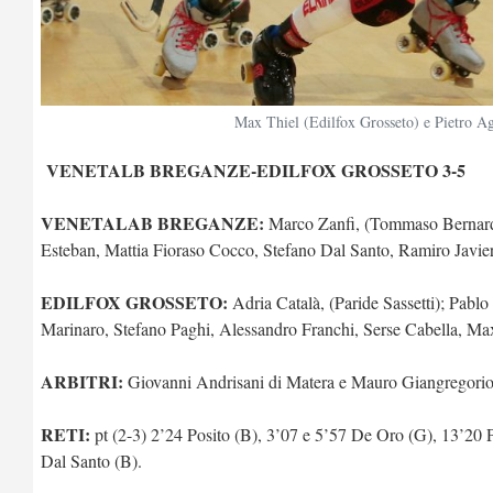
Max Thiel (Edilfox Grosseto) e Pietro Ag
VENETALB BREGANZE-EDILFOX GROSSETO 3-5
VENETALAB BREGANZE:
Marco Zanfi, (Tommaso Bernarde
Esteban, Mattia Fioraso Cocco, Stefano Dal Santo, Ramiro Javier
EDILFOX GROSSETO:
Adria Català, (Paride Sassetti); Pab
Marinaro, Stefano Paghi, Alessandro Franchi, Serse Cabella, Max
ARBITRI:
Giovanni Andrisani di Matera e Mauro Giangregorio
RETI:
pt (2-3) 2’24 Posito (B), 3’07 e 5’57 De Oro (G), 13’20 
Dal Santo (B).