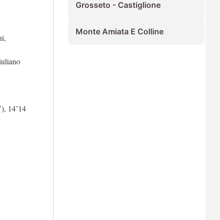
Grosseto - Castiglione
Monte Amiata E Colline
i,
iuliano
V), 14’14