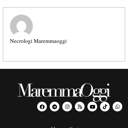
Necrologi Maremmaoggi