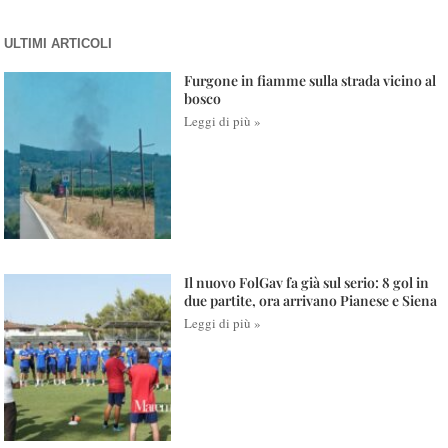
ULTIMI ARTICOLI
Furgone in fiamme sulla strada vicino al
bosco
Leggi di più »
Il nuovo FolGav fa già sul serio: 8 gol in
due partite, ora arrivano Pianese e Siena
Leggi di più »