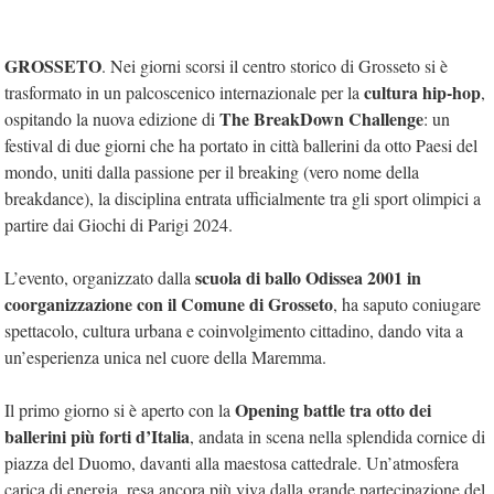
GROSSETO
. Nei giorni scorsi il centro storico di Grosseto si è
cultura hip-hop
trasformato in un palcoscenico internazionale per la
,
The BreakDown Challenge
ospitando la nuova edizione di
: un
festival di due giorni che ha portato in città ballerini da otto Paesi del
mondo, uniti dalla passione per il breaking (vero nome della
breakdance), la disciplina entrata ufficialmente tra gli sport olimpici a
partire dai Giochi di Parigi 2024.
scuola di ballo Odissea 2001 in
L’evento, organizzato dalla
coorganizzazione con il Comune di Grosseto
, ha saputo coniugare
spettacolo, cultura urbana e coinvolgimento cittadino, dando vita a
un’esperienza unica nel cuore della Maremma.
Opening battle tra otto dei
Il primo giorno si è aperto con la
ballerini più forti d’Italia
, andata in scena nella splendida cornice di
piazza del Duomo, davanti alla maestosa cattedrale. Un’atmosfera
carica di energia, resa ancora più viva dalla grande partecipazione del