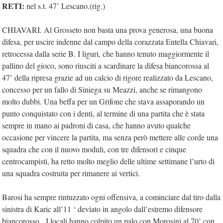
RETI:
nel s.t. 47’ Lescano.(rig.)
CHIAVARI. Al Grosseto non basta una prova generosa, una buona
difesa, per uscire indenne dal campo della corazzata Entella Chiavari,
retrocessa dalla serie B. I liguri, che hanno tenuto maggiormente il
pallino del gioco, sono riusciti a scardinare la difesa biancorossa al
47’ della ripresa grazie ad un calcio di rigore realizzato da Lescano,
concesso per un fallo di Siniega su Meazzi, anche se rimangono
molto dubbi. Una beffa per un Grifone che stava assaporando un
punto conquistato con i denti, al termine di una partita che è stata
sempre in mano ai padroni di casa, che hanno avuto qualche
occasione per vincere la partita, ma senza però mettere alle corde una
squadra che con il nuovo moduli, con tre difensori e cinque
centrocampisti, ha retto molto meglio delle ultime settimane l’urto di
una squadra costruita per rimanere ai vertici.
Barosi ha sempre rintuzzato ogni offensiva, a cominciare dal tiro dalla
sinistra di Karic all’11 ‘ deviato in angolo dall’estremo difensore
biancorosso.
I locali hanno colpito un palo con Morosini al 70’ con