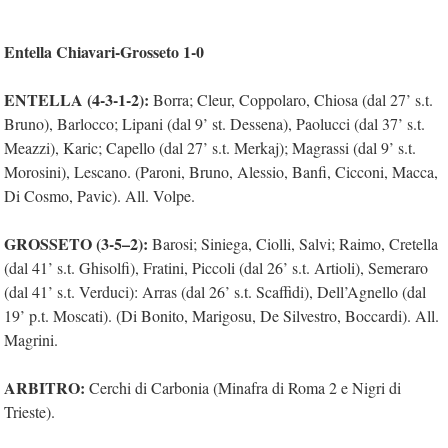
Entella Chiavari-Grosseto 1-0
ENTELLA (4-3-1-2):
Borra; Cleur, Coppolaro, Chiosa (dal 27’ s.t.
Bruno), Barlocco; Lipani (dal 9’ st. Dessena), Paolucci (dal 37’ s.t.
Meazzi), Karic; Capello (dal 27’ s.t. Merkaj); Magrassi (dal 9’ s.t.
Morosini), Lescano. (Paroni, Bruno, Alessio, Banfi, Cicconi, Macca,
Di Cosmo, Pavic). All. Volpe.
GROSSETO (3-5–2):
Barosi; Siniega, Ciolli, Salvi; Raimo, Cretella
(dal 41’ s.t. Ghisolfi), Fratini, Piccoli (dal 26’ s.t. Artioli), Semeraro
(dal 41’ s.t. Verduci): Arras (dal 26’ s.t. Scaffidi), Dell’Agnello (dal
19’ p.t. Moscati). (Di Bonito, Marigosu, De Silvestro, Boccardi). All.
Magrini.
ARBITRO:
Cerchi di Carbonia (Minafra di Roma 2 e Nigri di
Trieste).