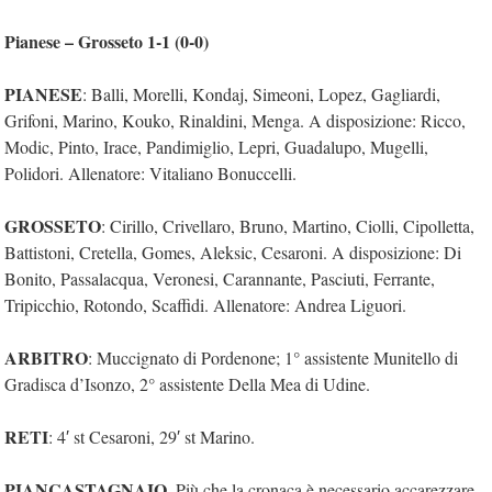
Pianese – Grosseto 1-1 (0-0)
PIANESE
: Balli, Morelli, Kondaj, Simeoni, Lopez, Gagliardi,
Grifoni, Marino, Kouko, Rinaldini, Menga. A disposizione: Ricco,
Modic, Pinto, Irace, Pandimiglio, Lepri, Guadalupo, Mugelli,
Polidori. Allenatore: Vitaliano Bonuccelli.
GROSSETO
: Cirillo, Crivellaro, Bruno, Martino, Ciolli, Cipolletta,
Battistoni, Cretella, Gomes, Aleksic, Cesaroni. A disposizione: Di
Bonito, Passalacqua, Veronesi, Carannante, Pasciuti, Ferrante,
Tripicchio, Rotondo, Scaffidi. Allenatore: Andrea Liguori.
ARBITRO
: Muccignato di Pordenone; 1° assistente Munitello di
Gradisca d’Isonzo, 2° assistente Della Mea di Udine.
RETI
: 4′ st Cesaroni, 29′ st Marino.
PIANCASTAGNAIO
. Più che la cronaca è necessario accarezzare