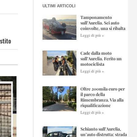
ULTIMI ARTICOLI
Tamponamento
sull’Aurelia. Sei auto
coinvolte, una si ribalta
Leggi di più »
stito
Cade dalla moto
sull’Aurelia. Ferito un
motociclista
Leggi di più »
Oltre 200mila euro per
il parco della
Rimembranza. Via alla
riqualificazione
Leggi di più »
Schianto sull’Aurelia,
un’auto distrutta: strada