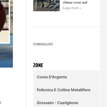
chiusa verso sud
Leggi di più »
CONSIGLIATI
ZONE
Costa D'Argento
Follonica E Colline Metallifere
l
Grosseto - Castiglione