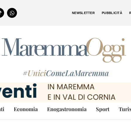
NEWSLETTER
PUBBLICITÀ
#
Unici
ComeLaMaremma
ti
Economia
Enogastronomia
Sport
Turi