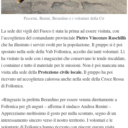
Pecorini, Benini, Berardino e i volontari della Cri
La sede dei vigili del Fuoco è stata la prima ad essere visitata, con
Pietro Vincenzo Raschillà
l’accoglienza del comandante provinciale
che ha illustrato i servizi svolti per la popolazione. Il gruppo si è poi
spostato nella sede della Vab Follonica, accolto dai tanti volontari. Lì
ha visitato la sede con i magazzini che conservano le tende riscaldate,
i container e tutto il materiale per le missioni. Non è poi mancata una
Protezione civile locale.
visita alla sede della
Il gruppo ha poi
ricevuto un’accoglienza calorosa anche nella sede della Croce Rossa
di Follonica.
«Ringrazio la prefetta Berardino per essere venuta direttamente a
Follonica per gli auguri – afferma il sindaco Andrea Benini –
Apprezziamo moltissimo il gesto per nulla scontato, segno di un
interessamento sincero verso il nostro territorio. I volontari e le
volontarie di Follonica hanno ricevuto con piacere questa visita,