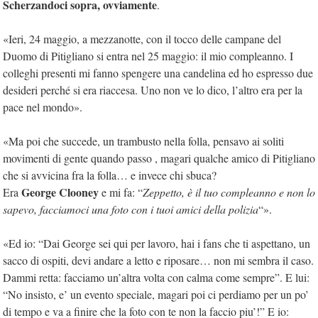
Scherzandoci sopra, ovviamente
.
«Ieri, 24 maggio, a mezzanotte, con il tocco delle campane del
Duomo di Pitigliano si entra nel 25 maggio: il mio compleanno. I
colleghi presenti mi fanno spengere una candelina ed ho espresso due
desideri perché si era riaccesa. Uno non ve lo dico, l’altro era per la
pace nel mondo».
«Ma poi che succede, un trambusto nella folla, pensavo ai soliti
movimenti di gente quando passo , magari qualche amico di Pitigliano
che si avvicina fra la folla… e invece chi sbuca?
George Clooney
Era
e mi fa: “
Zeppetto, è il tuo compleanno e non lo
sapevo, facciamoci una foto con i tuoi amici della polizia
“».
«Ed io: “Dai George sei qui per lavoro, hai i fans che ti aspettano, un
sacco di ospiti, devi andare a letto e riposare… non mi sembra il caso.
Dammi retta: facciamo un’altra volta con calma come sempre”. E lui:
“No insisto, e’ un evento speciale, magari poi ci perdiamo per un po’
di tempo e va a finire che la foto con te non la faccio piu’!” E io: