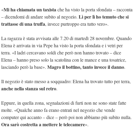
Mi ha chiamata un taxista
«
che ha visto la porta sfondata – racconta
Lì per lì ho temuto che si
– dicendomi di andare subito al negozio.
trattasse di una truffa
, invece purtroppo era tutto vero».
La ragazza è stata avvisata alle 7.20 di martedì 28 novembre. Quando
Elena è arrivata in via Pepe ha visto la porta sfondata e i vetri per
terra. «I ladri cercavano soldi che però non hanno trovato – dice
Elena – hanno preso solo la scatolina con le mance e una tosatrice,
Magro il bottino, tanto invece il danno
lasciando però la base».
.
Il negozio è stato messo a soqquadro: Elena ha trovato tutto per terra,
anche nella stanza sul retro
.
Eppure, in quella zona, segnalazioni di furti non ne sono state fatte
molte. «Qualche anno fa erano entrati nel negozio che vende
computer qui accanto – dice – però poi non abbiamo più subito nulla.
Ora sarò costretta a mettere le telecamere
».