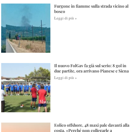
Furgone in fiamme sulla strada vicino al
bosco
Leggi di più »
Il nuovo FolGav fa già sul serio: 8 gol in
due partite, ora arrivano Pianese e Siena
Leggi di più »
Eolico offshore, 48 maxi pale davanti alla
costa. «Perché non collegarle a