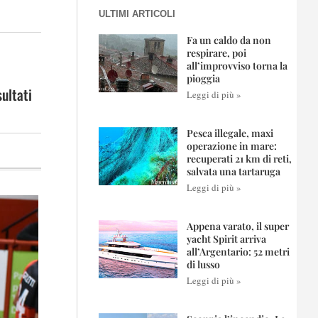
ULTIMI ARTICOLI
Fa un caldo da non
respirare, poi
all’improvviso torna la
pioggia
ultati
Leggi di più »
Pesca illegale, maxi
operazione in mare:
recuperati 21 km di reti,
salvata una tartaruga
Leggi di più »
Appena varato, il super
yacht Spirit arriva
all’Argentario: 52 metri
di lusso
Leggi di più »