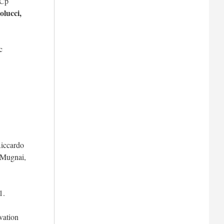
 Cp
olucci,
c
Riccardo
 Mugnai,
1.
vation