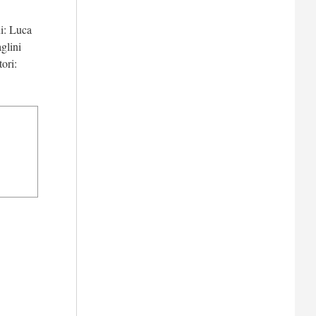
i: Luca
glini
ori: