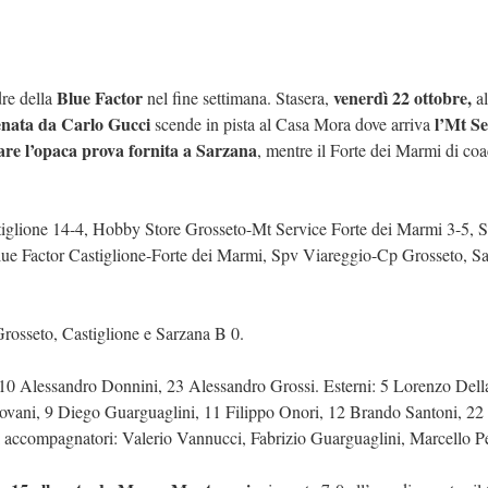
Blue Factor
venerdì 22 ottobre,
e della
nel fine settimana. Stasera,
al
enata da Carlo Gucci
l’Mt Se
scende in pista al Casa Mora dove arriva
tare l’opaca prova fornita a Sarzana
, mentre il Forte dei Marmi di coa
glione 14-4, Hobby Store Grosseto-Mt Service Forte dei Marmi 3-5, 
ue Factor Castiglione-Forte dei Marmi, Spv Viareggio-Cp Grosseto, S
rosseto, Castiglione e Sarzana B 0.
 10 Alessandro Donnini, 23 Alessandro Grossi. Esterni: 5 Lorenzo Dell
vani, 9 Diego Guarguaglini, 11 Filippo Onori, 12 Brando Santoni, 22 
i accompagnatori: Valerio Vannucci, Fabrizio Guarguaglini, Marcello Pe