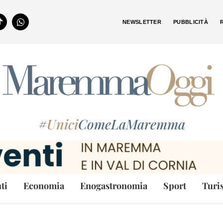
NEWSLETTER
PUBBLICITÀ
#
Unici
ComeLaMaremma
ti
Economia
Enogastronomia
Sport
Turi