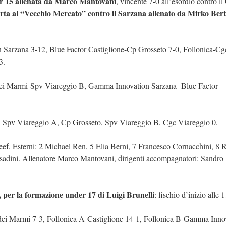
r 15 allenata da Marco Mantovani
, vincente 7-0 all’esordio contro il
erta al “Vecchio Mercato” contro il Sarzana allenato da Mirko Bert
Sarzana 3-12, Blue Factor Castiglione-Cp Grosseto 7-0, Follonica-Cg
3.
dei Marmi-Spv Viareggio B, Gamma Innovation Sarzana- Blue Factor
 3, Spv Viareggio A, Cp Grosseto, Spv Viareggio B, Cgc Viareggio 0.
reef. Esterni: 2 Michael Ren, 5 Elia Berni, 7 Francesco Cornacchini, 8 
sadini. Allenatore Marco Mantovani, dirigenti accompagnatori: Sandro
B, per la formazione under 17 di Luigi Brunelli
: fischio d’inizio alle 1
ei Marmi 7-3, Follonica A-Castiglione 14-1, Follonica B-Gamma Inno