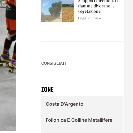
Scoppia l’incendio. Le
fiamme divorano la
vegetazione
Leggi di più »
CONSIGLIATI
ZONE
Costa D'Argento
Follonica E Colline Metallifere