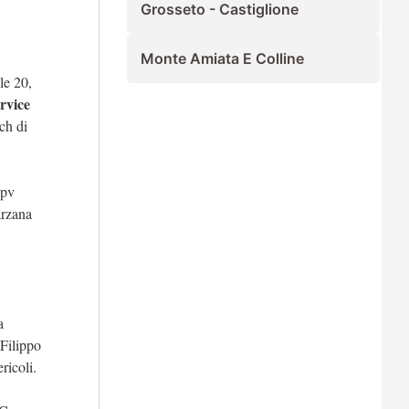
Grosseto - Castiglione
Monte Amiata E Colline
le 20,
rvice
ch di
Spv
arzana
a
Filippo
ricoli.