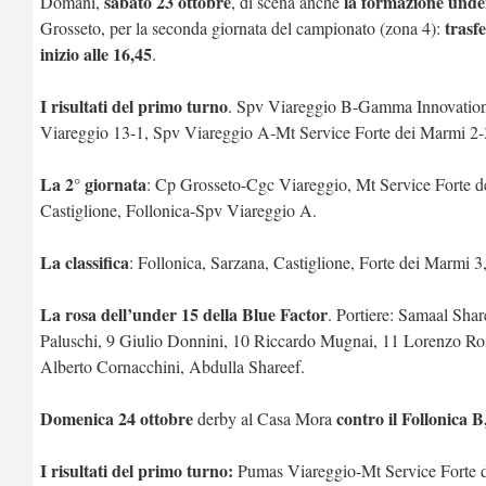
sabato 23 ottobre
la formazione unde
Domani,
, di scena anche
trasf
Grosseto, per la seconda giornata del campionato (zona 4):
inizio alle 16,45
.
I risultati del primo turno
. Spv Viareggio B-Gamma Innovation 
Viareggio 13-1, Spv Viareggio A-Mt Service Forte dei Marmi 2-
La 2° giornata
: Cp Grosseto-Cgc Viareggio, Mt Service Forte 
Castiglione, Follonica-Spv Viareggio A.
La classifica
: Follonica, Sarzana, Castiglione, Forte dei Marmi
La rosa dell’under 15 della Blue Factor
. Portiere: Samaal Sha
Paluschi, 9 Giulio Donnini, 10 Riccardo Mugnai, 11 Lorenzo Ro
Alberto Cornacchini, Abdulla Shareef.
Domenica 24 ottobre
contro il Follonica 
derby al Casa Mora
I risultati del primo turno:
Pumas Viareggio-Mt Service Forte d