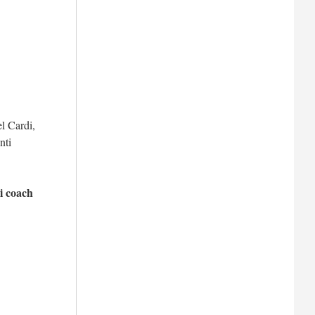
l Cardi,
nti
di coach