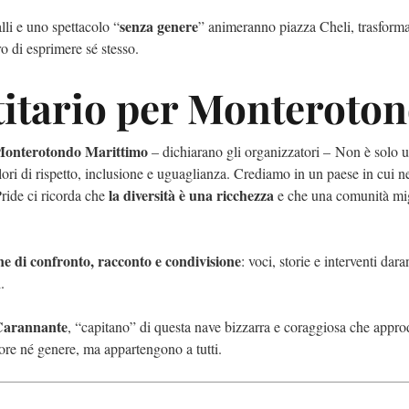
senza genere
lli e uno spettacolo “
” animeranno piazza Cheli, trasform
ro di esprimere sé stesso.
itario per Monteroto
 Monterotondo Marittimo
– dichiarano gli organizzatori – Non è solo u
ori di rispetto, inclusione e uguaglianza. Crediamo in un paese in cui 
la diversità è una ricchezza
Pride ci ricorda che
e che una comunità mig
ne di confronto, racconto e condivisione
: voci, storie e interventi dar
.
Carannante
, “capitano” di questa nave bizzarra e coraggiosa che appro
ore né genere, ma appartengono a tutti.