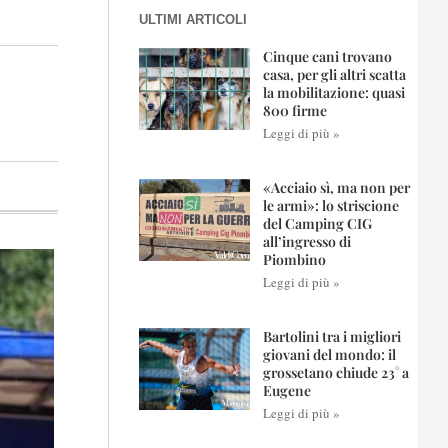
ULTIMI ARTICOLI
Cinque cani trovano
casa, per gli altri scatta
la mobilitazione: quasi
800 firme
Leggi di più »
«Acciaio sì, ma non per
le armi»: lo striscione
del Camping CIG
all’ingresso di
Piombino
Leggi di più »
Bartolini tra i migliori
giovani del mondo: il
grossetano chiude 23° a
Eugene
Leggi di più »