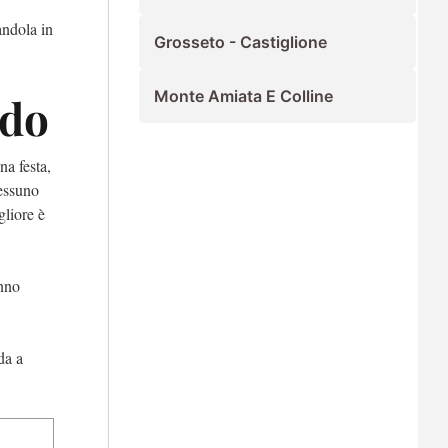
andola in
Grosseto - Castiglione
Monte Amiata E Colline
ndo
na festa,
nessuno
liore è
anno
da a