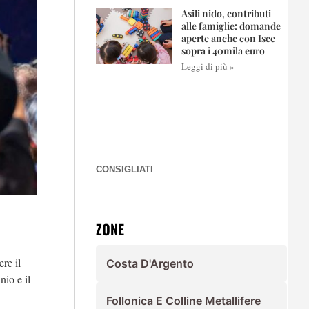
Asili nido, contributi
alle famiglie: domande
aperte anche con Isee
sopra i 40mila euro
Leggi di più »
CONSIGLIATI
ZONE
re il
Costa D'Argento
nio e il
Follonica E Colline Metallifere