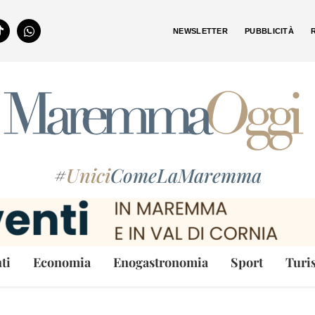
NEWSLETTER
PUBBLICITÀ
#
Unici
ComeLaMaremma
ti
Economia
Enogastronomia
Sport
Turi