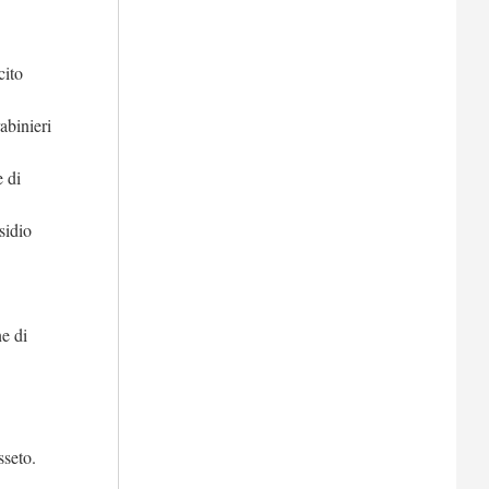
cito
abinieri
e di
sidio
e di
sseto.