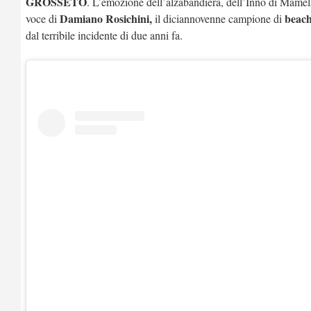
GROSSETO
. L’emozione dell’alzabandiera, dell’Inno di Mameli
Damiano Rosichini,
beach
voce di
il diciannovenne campione di
dal terribile incidente di due anni fa.