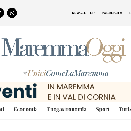
NEWSLETTER
PUBBLICITÀ
#
Unici
ComeLaMaremma
ti
Economia
Enogastronomia
Sport
Turi