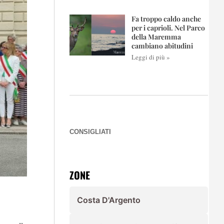
Fa troppo caldo anche
per i caprioli. Nel Parco
della Maremma
cambiano abitudini
Leggi di più »
CONSIGLIATI
ZONE
Costa D'Argento