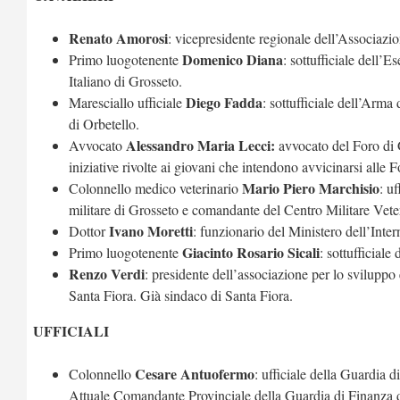
Renato Amorosi
: vicepresidente regionale dell’Associazi
Domenico Diana
Primo luogotenente
: s
ottufficiale dell’E
Italiano di Grosseto.
Diego Fadda
Maresciallo ufficiale
: s
ottufficiale dell’Arma
di Orbetello.
Alessandro Maria Lecci:
Avvocato
a
vvocato del Foro di 
iniziative rivolte ai giovani che intendono avvicinarsi alle 
Mario Piero Marchisio
Colonnello medico veterinario
:
uf
militare di Grosseto e comandante del Centro Militare Veteri
Ivano Moretti
Dottor
: f
unzionario del Ministero dell’Inter
Giacinto Rosario Sicali
Primo luogotenente
: s
ottufficiale
Renzo Verdi
: p
residente dell’associazione per lo svilup
Santa Fiora. Già sindaco di Santa Fiora.
UFFICIALI
Cesare Antuofermo
Colonnello
: ufficiale della Guardia
Attuale Comandante Provinciale della Guardia di Finanza 