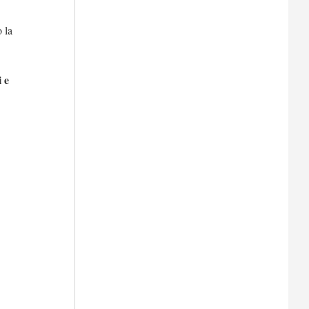
 la
i e