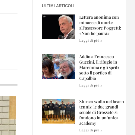
ULTIMI ARTICOLI
Lettera anonima con
minacce di morte
all’assessore Poggetti:
«Non ho paura»
Leggi di più »
Addio a Francesco
Guccini, il rifugio in
Maremma e gli spritz
sotto il portico di
Capalbio
Leggi di più »
Storica svolta nel beach
tennis: le due grandi
scuole di Grosseto si
fondono in un’unica
academy
Leggi di più »