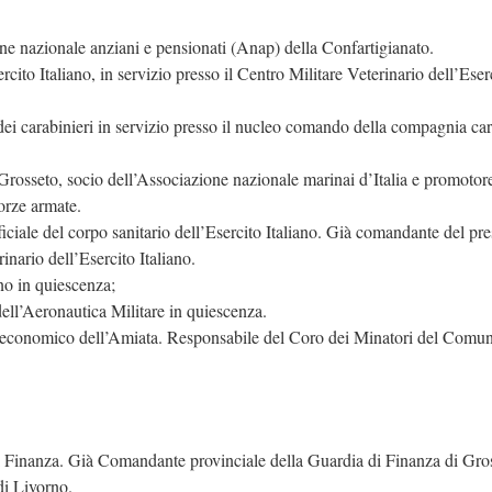
one nazionale anziani e pensionati (Anap) della Confartigianato.
sercito Italiano, in servizio presso il Centro Militare Veterinario dell’Eser
 dei carabinieri in servizio presso il nucleo comando della compagnia car
Grosseto, socio dell’Associazione nazionale marinai d’Italia e promotor
Forze armate.
ficiale del corpo sanitario dell’Esercito Italiano. Già comandante del pre
nario dell’Esercito Italiano.
no in quiescenza;
 dell’Aeronautica Militare in quiescenza.
po economico dell’Amiata. Responsabile del Coro dei Minatori del Comun
 di Finanza. Già Comandante provinciale della Guardia di Finanza di Gro
di Livorno.