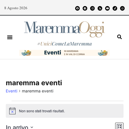
8 Agosto 2026
#
Unici
ComeLaMaremma
maremma eventi
Eventi
maremma eventi
Non sono stati trovati risultati.
Notice
Even
Vist
In arrivo