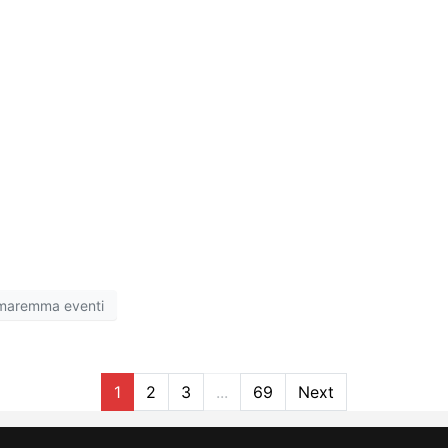
maremma eventi
1
2
3
...
69
Next