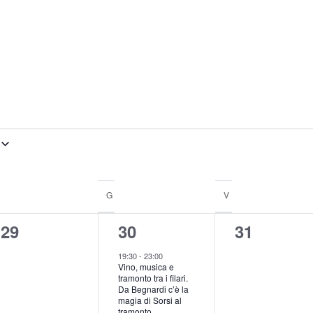
G
V
0
1
0
29
30
31
eventi,
evento,
eventi,
19:30
-
23:00
Vino, musica e
tramonto tra i filari.
Da Begnardi c’è la
magia di Sorsi al
tramonto