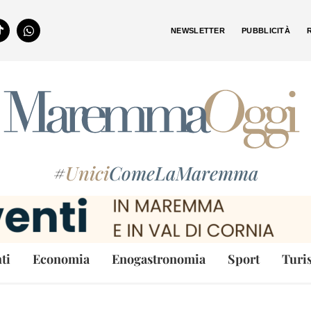
NEWSLETTER
PUBBLICITÀ
#
Unici
ComeLaMaremma
ti
Economia
Enogastronomia
Sport
Turi