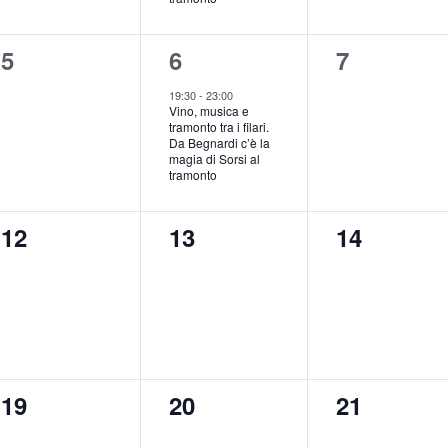
0
1
0
5
6
7
eventi,
evento,
eventi,
19:30
-
23:00
Vino, musica e
tramonto tra i filari.
Da Begnardi c’è la
magia di Sorsi al
tramonto
0
0
0
12
13
14
eventi,
eventi,
eventi,
0
0
0
19
20
21
eventi,
eventi,
eventi,