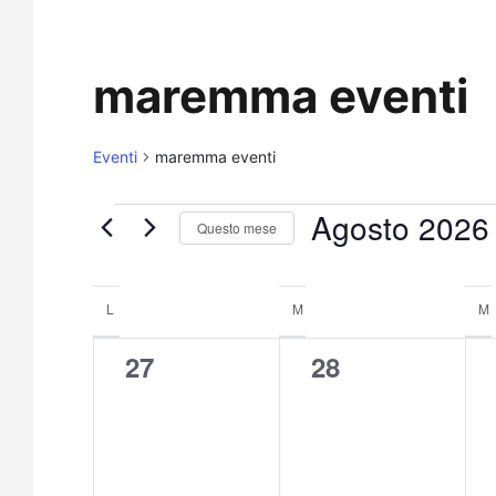
maremma eventi
Eventi
maremma eventi
Agosto 2026
Questo mese
Seleziona
la
Calendario
L
M
M
data.
di
0
0
27
28
Eventi
eventi,
eventi,