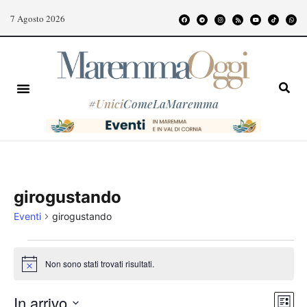
7 Agosto 2026
#
Unici
ComeLaMaremma
girogustando
Eventi
girogustando
Non sono stati trovati risultati.
Notice
Even
Vist
In arrivo