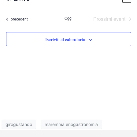
Lista
Vist
Nav
Seleziona
Navi
la
Oggi
Prossimi eventi
Eventi
precedenti
data.
Iscriviti al calendario
girogustando
maremma enogastronomia