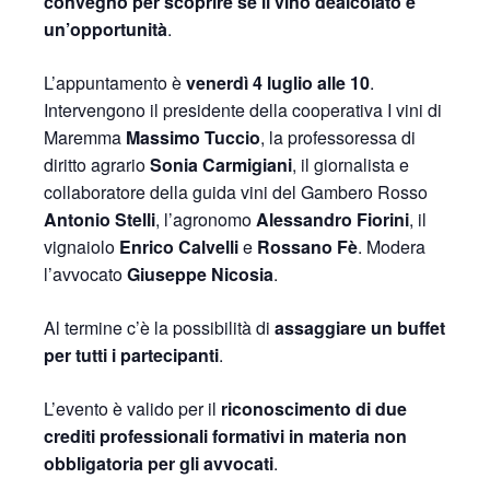
convegno per scoprire se il vino dealcolato è
un’opportunità
.
L’appuntamento è
venerdì 4 luglio alle 10
.
Intervengono il presidente della cooperativa I vini di
Maremma
Massimo Tuccio
, la professoressa di
diritto agrario
Sonia Carmigiani
, il giornalista e
collaboratore della guida vini del Gambero Rosso
Antonio Stelli
, l’agronomo
Alessandro Fiorini
, il
vignaiolo
Enrico Calvelli
e
Rossano Fè
. Modera
l’avvocato
Giuseppe Nicosia
.
Al termine c’è la possibilità di
assaggiare un buffet
per tutti i partecipanti
.
L’evento è valido per il
riconoscimento di due
crediti professionali formativi in materia non
obbligatoria per gli avvocati
.