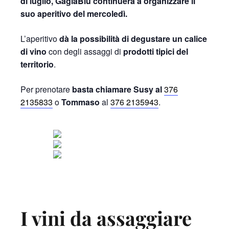
di luglio, GagiaBlu continuerà a organizzare il
suo aperitivo del mercoledì.
L’aperitivo
dà la possibilità di degustare un calice
di vino
con degli assaggi di
prodotti tipici del
territorio
.
Per prenotare
basta chiamare Susy al
376
2135833
o
Tommaso
al
376 2135943
.
I vini da assaggiare