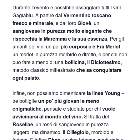
Durante l’evento è possibile assaggiare tutti i vini
Gagiablu. A partire dal
Vermentino toscano
,
fresco e minerale
, e dal loro
Giovè
, un
sangiovese in purezza molto elegante che
rispecchia la Maremma e la sua essenza
. Per gli
amanti dei vini un po’ più
corposi c’è Frà Merlot
,
un merlot in purezza morbido e diretto, e per chi non
può fare a meno di una
bollicina, il Diciottesimo
,
metodo classico millesimato
che sa conquistare
ogni palato
.
Infine, non possiamo dimenticare
la linea Young
–
tre bottiglie
un po’ più giovani e meno
enigmatiche
, pensate e studiate per chi
vuole
avvicinarsi al mondo del vino.
Si tratta del
Rosellae
, un rosé di sangiovese in purezza
leggero, ma dinamico. Il
Ciliegiolo
, morbido e
fruttato. E infine
Fòco
un vino intenso, strutturato e