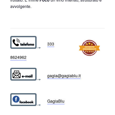
avvolgente.
333
8624962
gagia@gagiablu.it
GagiaBlu