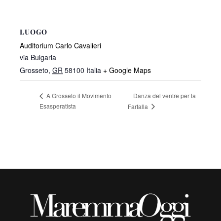
LUOGO
Auditorium Carlo Cavalieri
via Bulgaria
Grosseto
,
GR
58100
Italia
+ Google Maps
Danza del ventre per la
A Grosseto il Movimento
Esasperatista
Farfalla