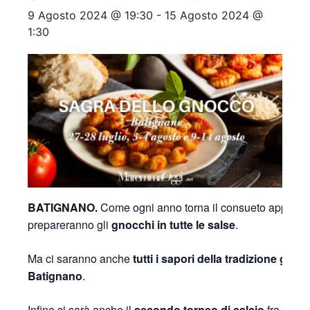
9 Agosto 2024 @ 19:30
-
15 Agosto 2024 @
1:30
BATIGNANO.
Come ogni anno torna il consueto appunt
prepareranno gli
gnocchi in tutte le salse
.
Ma ci saranno anche
tutti i sapori della tradizione g
Batignano
.
Infine ci sarà anche il
secondo torneo di calcio
fra le co