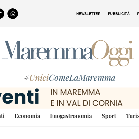
NEWSLETTER
PUBBLICITÀ
#
Unici
ComeLaMaremma
ti
Economia
Enogastronomia
Sport
Turi