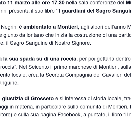
nella sala conferenze del
to 11 marzo alle ore 17.30
Mu
rini presenta il suo libro
“I guardiani del Sagro Sangui
 Negrini è
, agli albori dell’anno M
ambientato a Montieri
e giunto da lontano che inizia la costruzione di una part
uie: il Sagro Sanguine di Nostro Signore.
, per poi gettarla dentr
 la sua spada su di una roccia
a roccia”. Nel Seicento il primo marchese di Montieri, sull
onvento locale, crea la Secreta Compagnia dei Cavalieri de
anguine.
e si interessa di storia locale, tr
i giustizia di Grosseto
aggi in materia, in particolare sulla comunità di Montieri
tore) e sulla sua pagina Facebook, a puntate, il libro “Il 