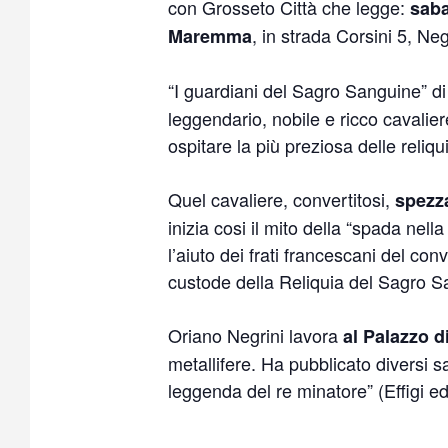
con Grosseto Città che legge:
saba
, in strada Corsini 5, Neg
Maremma
“I guardiani del Sagro Sanguine” di
leggendario, nobile e ricco cavalier
ospitare la più preziosa delle reliq
Quel cavaliere, convertitosi,
spezza
inizia cosi il mito della “spada nell
l’aiuto dei frati francescani del c
custode della Reliquia del Sagro S
Oriano Negrini lavora
al Palazzo d
metallifere. Ha pubblicato diversi s
leggenda del re minatore” (Effigi edi