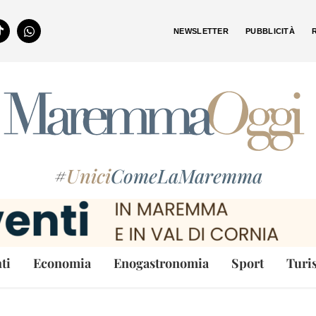
NEWSLETTER
PUBBLICITÀ
#
Unici
ComeLaMaremma
ti
Economia
Enogastronomia
Sport
Turi