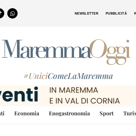
NEWSLETTER
PUBBLICITÀ
#
Unici
ComeLaMaremma
ti
Economia
Enogastronomia
Sport
Turi