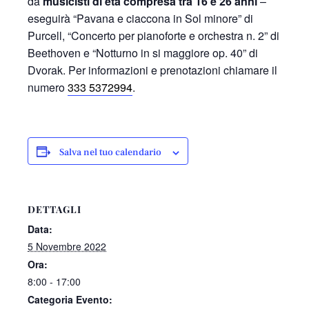
da
musicisti di età compresa tra 16 e 26 anni
–
eseguirà “Pavana e ciaccona in Sol minore” di
Purcell, “Concerto per pianoforte e orchestra n. 2” di
Beethoven e “Notturno in si maggiore op. 40” di
Dvorak. Per informazioni e prenotazioni chiamare il
numero
333 5372994
.
Salva nel tuo calendario
DETTAGLI
Data:
5 Novembre 2022
Ora:
8:00 - 17:00
Categoria Evento: