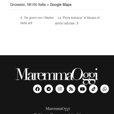
Grosseto
,
58100
Italia
+ Google Maps
La “Flora toscana” al Museo di
Tre giorni con l’Atelier
delle arti
storia naturale
MaremmaOggi