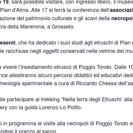
, sarà possibile visitare, con ingresso libero, il muse
e 19
i Pian d’Alma. Alle 17 si terrà la conferenza dell’
associaz
azione del patrimonio culturale e gli scavi della
necropol
acra della Maremma, a Grosseto.
, che ha dedicato i suoi studi agli etruschi di Pi
esenti
rie racchiuse negli oggetti conservati nelle vetrine del m
a vivere l’insediamento etrusco di Poggio Tondo. Dalle 10
ce allestiranno alcuni percorsi didattici ed educativi ded
archeologia sperimentale a cura di Riccardo Chessa dell’
le partecipare al trekking “Nella terra degli Etruschi: all
ery con la guida Lorenzo Lo Polito.
o in programma le visite alla necropoli di Poggio Tondo e 
ndosi il pranzo al sacco.