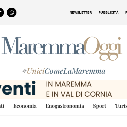
NEWSLETTER
PUBBLICITÀ
#
Unici
ComeLaMaremma
ti
Economia
Enogastronomia
Sport
Turi