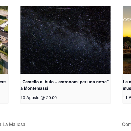
vere
“Castello al buio – astronomi per una notte”
La m
a Montemassi
musi
10 Agosto @ 20:00
11 
a La Maliosa
Come