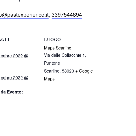
fo@pastexperience.it
,
3397544894
AGLI
LUOGO
Maps Scarlino
Via delle Collacchie 1,
tembre 2022 @
Puntone
Scarlino
,
58020
+ Google
tembre 2022 @
Maps
ria Evento: