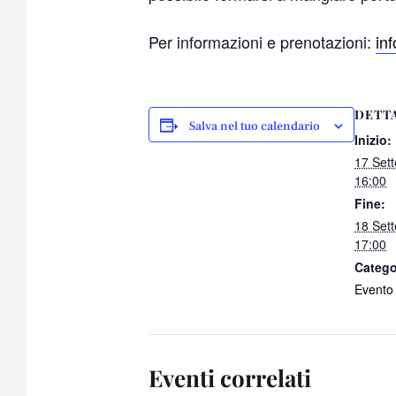
Per informazioni e prenotazioni:
in
DETT
Salva nel tuo calendario
Inizio:
17 Set
16:00
Fine:
18 Set
17:00
Catego
Evento
Eventi correlati