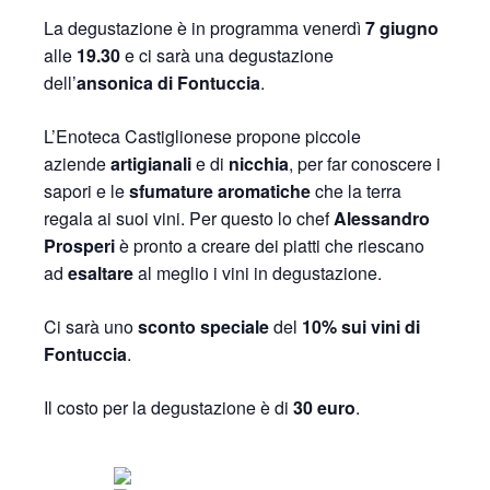
La degustazione è in programma venerdì
7 giugno
alle
19.30
e ci sarà una degustazione
dell’
ansonica di Fontuccia
.
L’Enoteca Castiglionese propone piccole
aziende
artigianali
e di
nicchia
, per far conoscere i
sapori e le
sfumature aromatiche
che la terra
regala ai suoi vini. Per questo lo chef
Alessandro
Prosperi
è pronto a creare dei piatti che riescano
ad
esaltare
al meglio i vini in degustazione.
Ci sarà uno
sconto speciale
del
10% sui vini di
Fontuccia
.
Il costo per la degustazione è di
30 euro
.