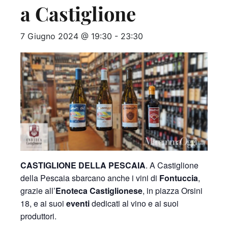
a Castiglione
7 Giugno 2024 @ 19:30
-
23:30
CASTIGLIONE DELLA PESCAIA
. A Castiglione
della Pescaia sbarcano anche i vini di
Fontuccia
,
grazie all’
Enoteca Castiglionese
, in piazza Orsini
18, e ai suoi
eventi
dedicati al vino e ai suoi
produttori.