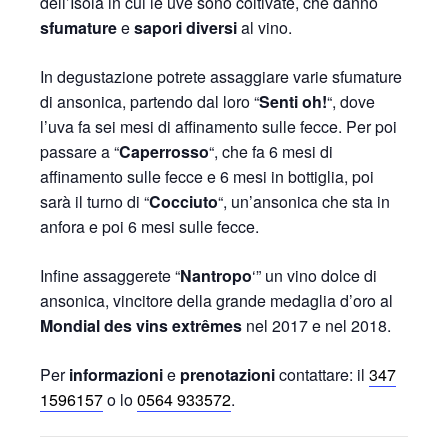
dell’Isola in cui le uve sono coltivate, che danno
sfumature
e
sapori diversi
al vino.
In degustazione potrete assaggiare varie sfumature
di ansonica, partendo dal loro “
Senti oh!
“, dove
l’uva fa sei mesi di affinamento sulle fecce. Per poi
passare a “
Caperrosso
“, che fa 6 mesi di
affinamento sulle fecce e 6 mesi in bottiglia, poi
sarà il turno di “
Cocciuto
“, un’ansonica che sta in
anfora e poi 6 mesi sulle fecce.
Infine assaggerete “
Nantropo
‘” un vino dolce di
ansonica, vincitore della grande medaglia d’oro al
Mondial des vins extrêmes
nel 2017 e nel 2018.
Per
informazioni
e
prenotazioni
contattare: il
347
1596157
o lo
0564 933572
.