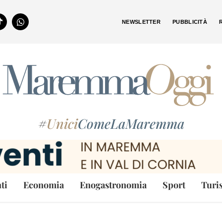
NEWSLETTER
PUBBLICITÀ
#
Unici
ComeLaMaremma
ti
Economia
Enogastronomia
Sport
Turi