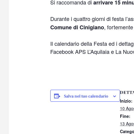
Si raccomanda di
arrivare 15 minu
Durante i quattro giorni di festa l’
, fortemente 
Comune di Cinigiano
Il calendario della Festa ed i dettag
Facebook APS L’Aquilaia e La Nuov
DETT
Salva nel tuo calendario
Inizio:
10 Ago
Fine:
13 Ago
Catego