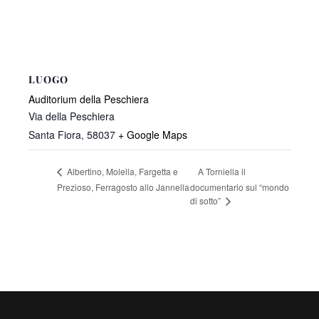
LUOGO
Auditorium della Peschiera
Via della Peschiera
Santa Fiora
,
58037
+ Google Maps
A Torniella il
Albertino, Molella, Fargetta e
Prezioso, Ferragosto allo Jannella
documentario sul “mondo
di sotto”