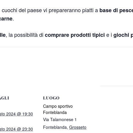
 cuochi del paese vi prepareranno piatti a
base di pesce
.
carne
, la possibilità di
e i
lle
comprare prodotti tipici
giochi 
AGLI
LUOGO
Campo sportivo
Fonteblanda
sto 2024 @ 19:30
Via Talamonese 1
Fonteblanda
,
Grosseto
sto 2024 @ 23:30