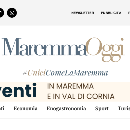
NEWSLETTER
PUBBLICITÀ
#
Unici
ComeLaMaremma
ti
Economia
Enogastronomia
Sport
Turi