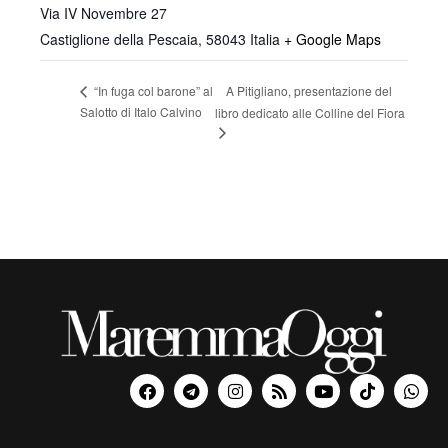
Via IV Novembre 27
Castiglione della Pescaia
,
58043
Italia
+ Google Maps
A Pitigliano, presentazione del
“In fuga col barone” al
Salotto di Italo Calvino
libro dedicato alle Colline del Fiora