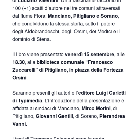
di
Luciano Valentini
. Un affascinante racconto in
100 (+1) scatti d’autore nei tre comuni attraversati
dal fiume Fiora:
Manciano, Pitigliano e Sorano
,
che condividono la stessa storia, sotto il potere
degli Aldobrandeschi, degli Orsini, dei Medici e il
dominio di Siena.
Il libro viene presentato
venerdì 15 settembre
, alle
18.30
, alla
biblioteca comunale “Francesco
Zuccarelli” di Pitigliano, in piazza della Fortezza
Orsini
.
Saranno presenti gli autori e l’
editore Luigi Carletti
di Typimedia
. L’introduzione della presentazione è
affidata ai sindaci di Manciano,
Mirco Morini
, di
Pitigliano,
Giovanni Gentili
, di Sorano,
Pierandrea
Vanni
.
I testi di Tommaso Salomoni sono la parte