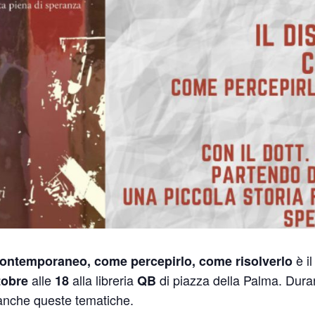
è il
o contemporaneo, come percepirlo, come risolverlo
alle
alla libreria
di piazza della Palma. Duran
tobre
18
QB
 anche queste tematiche.