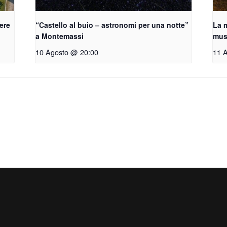
vere
“Castello al buio – astronomi per una notte”
La m
a Montemassi
musi
10 Agosto @ 20:00
11 