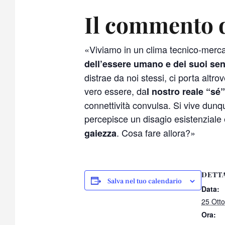
Il commento d
«Viviamo in un clima tecnico-merca
dell’essere umano e dei suoi sen
distrae da noi stessi, ci porta altro
vero essere, da
l nostro reale “sé”
connettività convulsa. Si vive dunq
percepisce un disagio esistenzial
. Cosa fare allora?»
gaiezza
DETT
Salva nel tuo calendario
Data:
25 Ott
Ora: