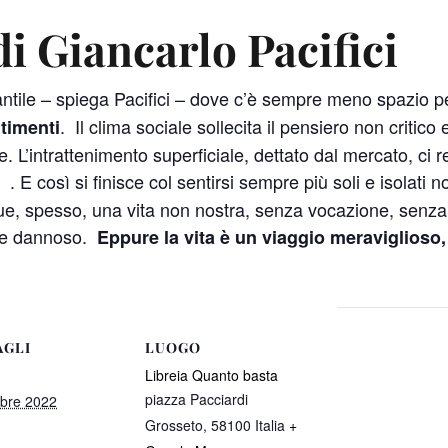
i Giancarlo Pacifici
ntile – spiega Pacifici – dove c’è sempre meno spazio 
. Il clima sociale sollecita il pensiero non critico
timenti
ve. L’intrattenimento superficiale, dettato dal mercato, ci
. E così si finisce col sentirsi sempre più soli e isolati 
ue, spesso, una vita non nostra, senza vocazione, senza d
e e dannoso.
Eppure la vita è un viaggio meraviglioso
AGLI
LUOGO
Libreia Quanto basta
piazza Pacciardi
obre 2022
Grosseto
,
58100
Italia
+