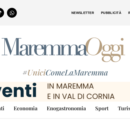
NEWSLETTER
PUBBLICITÀ
#
Unici
ComeLaMaremma
ti
Economia
Enogastronomia
Sport
Turi