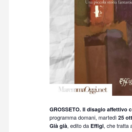
GROSSETO.
Il disagio affettiv
programma domani, martedì
25 ot
, edito da
, che tratta
Già già
Effigi