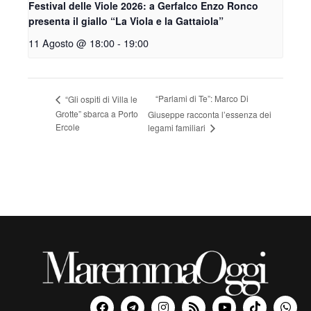
Festival delle Viole 2026: a Gerfalco Enzo Ronco
presenta il giallo “La Viola e la Gattaiola”
11 Agosto @ 18:00
-
19:00
“Parlami di Te”: Marco Di
“Gli ospiti di Villa le
Grotte” sbarca a Porto
Giuseppe racconta l’essenza dei
Ercole
legami familiari