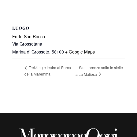
LUOGO
Forte San Rocco
Via Grossetana
Marina di Grosseto
,
58100
+ Google Maps
San Lorenzo sotto le stelle
Trekking e teatro al Parco
della Maremma
a La Maliosa