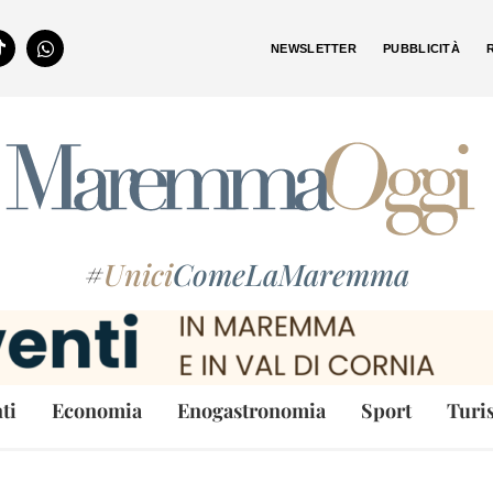
NEWSLETTER
PUBBLICITÀ
#
Unici
ComeLaMaremma
ti
Economia
Enogastronomia
Sport
Turi