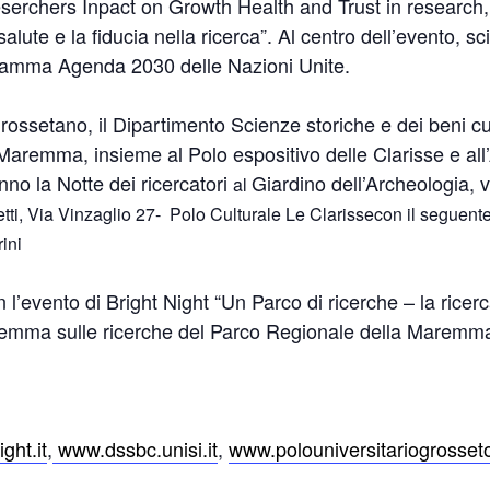
serchers Inpact on Growth Health and Trust in research, o
alute e la fiducia nella ricerca”. Al centro dell’evento, sc
gramma Agenda 2030 delle Nazioni Unite.
ssetano, il Dipartimento Scienze storiche e dei beni cultu
aremma, insieme al Polo espositivo delle Clarisse e all’A
no la Notte dei ricercatori
Giardino dell’Archeologia, v
al
tti, Via Vinzaglio 27- Polo Culturale Le Clarisse
con il seguen
ini
 l’evento di Bright Night “Un Parco di ricerche – la ricer
remma sulle ricerche del Parco Regionale della Maremm
ght.it
,
www.dssbc.unisi.it
,
www.polouniversitariogrosseto