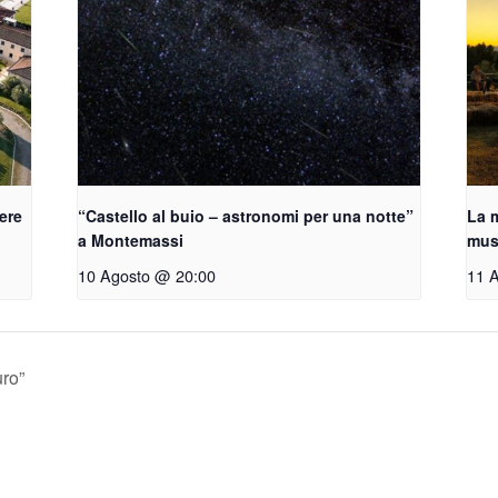
vere
“Castello al buio – astronomi per una notte”
La m
a Montemassi
musi
10 Agosto @ 20:00
11 
uro”