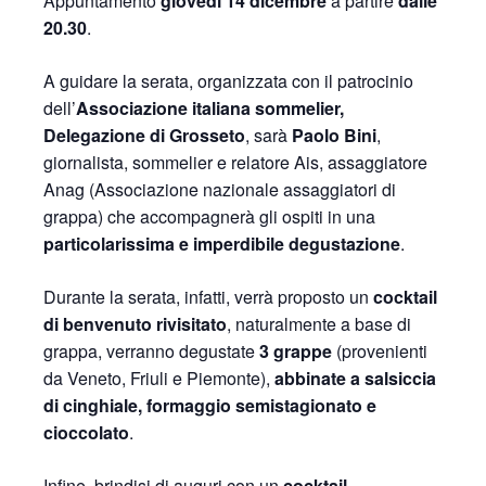
Appuntamento
giovedì 14 dicembre
a partire
dalle
20.30
.
A guidare la serata, organizzata con il patrocinio
dell’
Associazione italiana sommelier,
Delegazione di Grosseto
, sarà
Paolo Bini
,
giornalista, sommelier e relatore Ais, assaggiatore
Anag (Associazione nazionale assaggiatori di
grappa) che accompagnerà gli ospiti in una
particolarissima e imperdibile degustazione
.
Durante la serata, infatti, verrà proposto un
cocktail
di benvenuto rivisitato
, naturalmente a base di
grappa, verranno degustate
3 grappe
(provenienti
da Veneto, Friuli e Piemonte),
abbinate a salsiccia
di cinghiale, formaggio semistagionato e
cioccolato
.
Infine, brindisi di auguri con un
cocktail