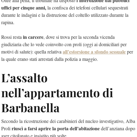
l’interdizione dai pubblici
Oltre alla pena, il tribunale ha disposto
uffici per cinque anni,
la confisca dei telefoni cellulari sequestrati
durante le indagini e la distruzione del coltello utilizzato durante la
rapina.
in carcere
Rossi resta
, dove si trova per la seconda vicenda
giudiziaria che lo vede coinvolto con proli (oggi ai domiciliari per
all’estorsione a sfondo sessuale
motivi di salute): quella relativa
per
la quale erano stati arrestati dalla polizia a maggio.
L’assalto
nell’appartamento di
Barbanella
Secondo la ricostruzione dei carabinieri del nucleo investigativo, Alba
riuscì a farsi aprire la porta dell’abitazione
Proli
dell’anziana dopo
aver citofonato e insistito più volte.