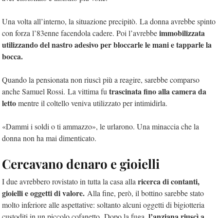
Una volta all’interno, la situazione precipitò. La donna avrebbe spinto
immobilizzata
con forza l’83enne facendola cadere. Poi l’avrebbe
utilizzando del nastro adesivo per bloccarle le mani e tapparle la
bocca.
Quando la pensionata non riuscì più a reagire, sarebbe comparso
trascinata fino alla camera da
anche Samuel Rossi. La vittima fu
letto
mentre il coltello veniva utilizzato per intimidirla.
«Dammi i soldi o ti ammazzo», le urlarono. Una minaccia che la
donna non ha mai dimenticato.
Cercavano denaro e gioielli
ricerca di contanti,
I due avrebbero rovistato in tutta la casa alla
gioielli e oggetti di valore.
Alla fine, però, il bottino sarebbe stato
molto inferiore alle aspettative: soltanto alcuni oggetti di bigiotteria
l’anziana riuscì a
custoditi in un piccolo cofanetto. Dopo la fuga,