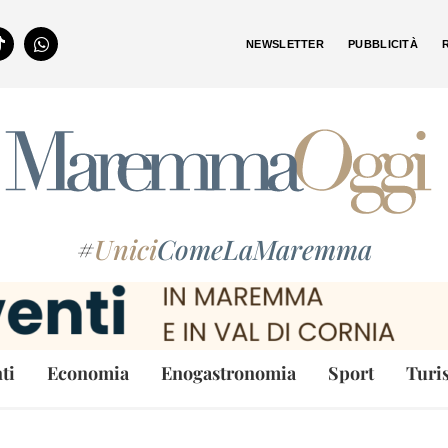
NEWSLETTER
PUBBLICITÀ
#
Unici
ComeLaMaremma
ti
Economia
Enogastronomia
Sport
Turi