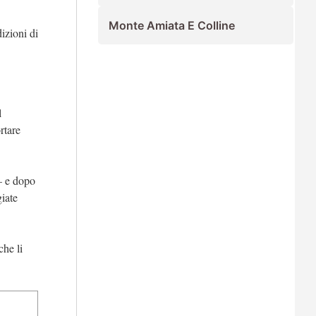
Monte Amiata E Colline
izioni di
l
rtare
 – e dopo
giate
che li