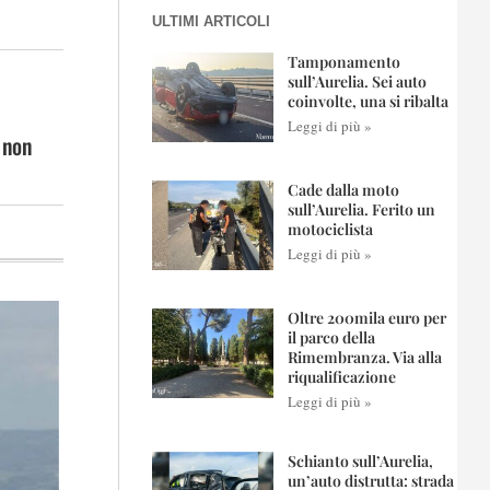
ULTIMI ARTICOLI
Tamponamento
sull’Aurelia. Sei auto
coinvolte, una si ribalta
Leggi di più »
 non
Cade dalla moto
sull’Aurelia. Ferito un
motociclista
Leggi di più »
Oltre 200mila euro per
il parco della
Rimembranza. Via alla
riqualificazione
Leggi di più »
Schianto sull’Aurelia,
un’auto distrutta: strada