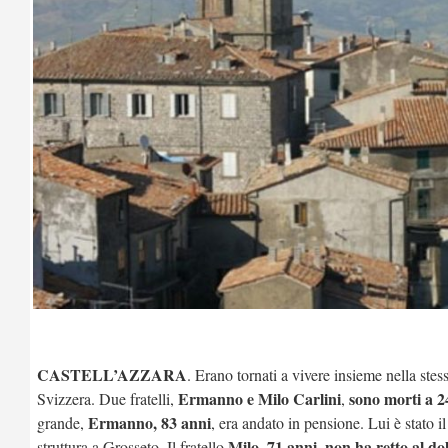
CASTELL’AZZARA
. Erano tornati a vivere insieme nella ste
Ermanno e Milo Carlini
sono morti a 2
Svizzera. Due fratelli,
,
Ermanno, 83 anni
grande,
, era andato in pensione. Lui è stato 
Milo, 71 anni
non ha retto al do
struttura a Grosseto. Il fratello
,