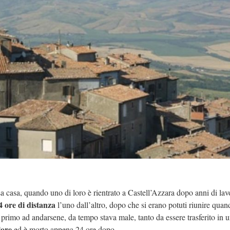
ssa casa, quando uno di loro è rientrato a Castell’Azzara dopo anni di lav
4 ore di distanza
l’uno dall’altro, dopo che si erano potuti riunire quand
il primo ad andarsene, da tempo stava male, tanto da essere trasferito in 
lore
ed è morto appena 24 ore dopo.