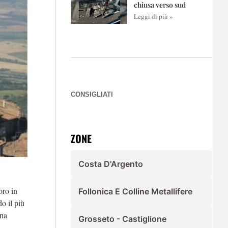
chiusa verso sud
Leggi di più »
CONSIGLIATI
ZONE
Costa D'Argento
oro in
Follonica E Colline Metallifere
o il più
una
Grosseto - Castiglione