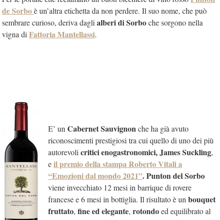
de Sorbo
è un’altra etichetta da non perdere. Il suo nome, che può
alberi di Sorbo
sembrare curioso, deriva dagli
che sorgono nella
Fattoria Mantellassi
vigna di
.
Cabernet Sauvignon
E’ un
che ha già avuto
riconoscimenti prestigiosi tra cui quello di uno dei più
critici enogastronomici, James Suckling
autorevoli
,
il premio della stampa Roberto Vitali a
e
“Emozioni dal mondo 2021”
.
Punton del Sorbo
viene invecchiato 12 mesi in barrique di rovere
bouquet
francese e 6 mesi in bottiglia. Il risultato è un
fruttato
fine ed elegante
rotondo
,
,
ed equilibrato al