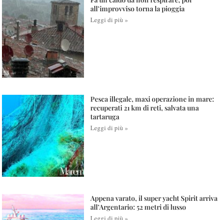
all’improvviso torna la pioggia
Leggi di più »
Pesca illegale, maxi operazione in mare:
recuperati 21 km di reti, salvata una
tartaruga
Leggi di più »
Appena varato, il super yacht Spirit arriva
all’Argentario: 52 metri di lusso
Leggi di più »