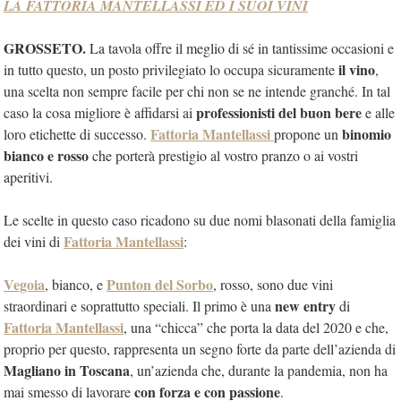
LA FATTORIA MANTELLASSI ED I SUOI VINI
GROSSETO.
La tavola offre il meglio di sé in tantissime occasioni e
il vino
in tutto questo, un posto privilegiato lo occupa sicuramente
,
una scelta non sempre facile per chi non se ne intende granché. In tal
professionisti del buon bere
caso la cosa migliore è affidarsi ai
e alle
Fattoria Mantellassi
binomio
loro etichette di successo.
propone un
bianco e rosso
che porterà prestigio al vostro pranzo o ai vostri
aperitivi.
Le scelte in questo caso ricadono su due nomi blasonati della famiglia
Fattoria Mantellassi
dei vini di
:
Vegoia
Punton del Sorbo
, bianco, e
, rosso, sono due vini
new entry
straordinari e soprattutto speciali. Il primo è una
di
Fattoria Mantellassi
, una “chicca” che porta la data del 2020 e che,
proprio per questo, rappresenta un segno forte da parte dell’azienda di
Magliano in Toscana
, un’azienda che, durante la pandemia, non ha
con forza e con passione
mai smesso di lavorare
.