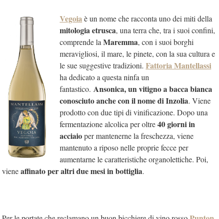
Vegoia
è un nome che racconta uno dei miti della
mitologia etrusca
, una terra che, tra i suoi confini,
Maremma
comprende la
, con i suoi borghi
meravigliosi, il mare, le pinete, con la sua cultura e
Fattoria Mantellassi
le sue suggestive tradizioni.
ha dedicato a questa ninfa un
Ansonica,
un vitigno a bacca bianca
fantastico.
conosciuto anche con il nome di Inzolia
. Viene
prodotto con due tipi di vinificazione. Dopo una
40 giorni in
fermentazione alcolica per oltre
acciaio
per mantenerne la freschezza, viene
mantenuto a riposo nelle proprie fecce per
aumentarne le caratteristiche organolettiche. Poi,
affinato per altri due mesi in bottiglia
viene
.
Punton
Per le portate che reclamano un buon bicchiere di vino rosso