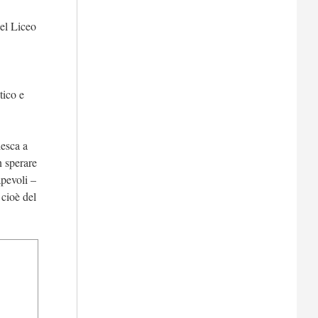
del Liceo
tico e
iesca a
n sperare
apevoli –
 cioè del