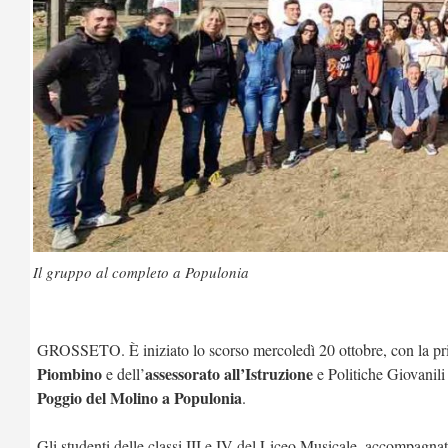
Il gruppo al completo a Populonia
GROSSETO. È iniziato lo scorso mercoledì 20 ottobre, con la prim
Piombino
assessorato all’Istruzione
e dell’
e Politiche Giovanili
Poggio del Molino a Populonia
.
Gli studenti delle classi III e IV del Liceo Musicale, accompagnat