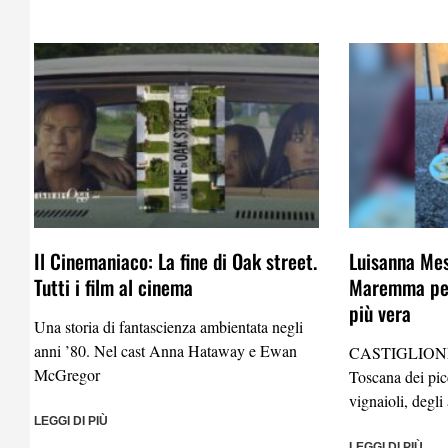
Il Cinemaniaco: La fine di Oak street.
Luisanna Mes
Tutti i film al cinema
Maremma per
più vera
Una storia di fantascienza ambientata negli
anni ’80. Nel cast Anna Hataway e Ewan
CASTIGLION
McGregor
Toscana dei picc
vignaioli, degli 
LEGGI DI PIÙ
LEGGI DI PIÙ