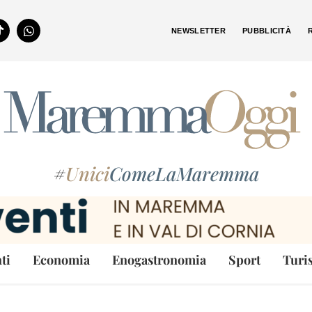
NEWSLETTER
PUBBLICITÀ
#
Unici
ComeLaMaremma
ti
Economia
Enogastronomia
Sport
Turi