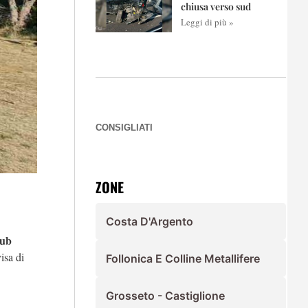
chiusa verso sud
Leggi di più »
CONSIGLIATI
ZONE
Costa D'Argento
lub
isa di
Follonica E Colline Metallifere
Grosseto - Castiglione