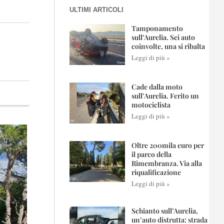
ULTIMI ARTICOLI
Tamponamento
sull’Aurelia. Sei auto
coinvolte, una si ribalta
Leggi di più »
Cade dalla moto
sull’Aurelia. Ferito un
motociclista
Leggi di più »
Oltre 200mila euro per
il parco della
Rimembranza. Via alla
riqualificazione
Leggi di più »
Schianto sull’Aurelia,
un’auto distrutta: strada