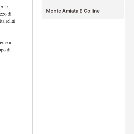
er le
Monte Amiata E Colline
izzo di
à relitti
ieme a
ppo di