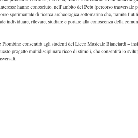
Pcto
 interesse hanno conosciuto, nell’ambito del
(percorso trasversale p
rso sperimentale di ricerca archeologica sottomarina che, tramite l’util
e individuare, rilevare, studiare e portare alla conoscenza della comunit
b Piombino consentirà agli studenti del Liceo Musicale Bianciardi – ins
a questo progetto multidisciplinare ricco di stimoli, che consentirà lo svilu
sversali.