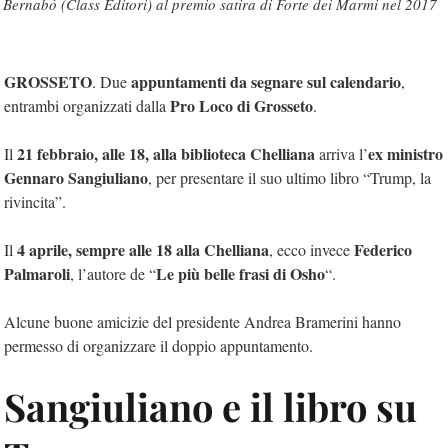
Bernabò (Class Editori) al premio satira di Forte dei Marmi nel 2017
GROSSETO
appuntamenti da segnare sul calendario
. Due
,
Pro Loco di Grosseto
entrambi organizzati dalla
.
21 febbraio, alle 18, alla biblioteca Chelliana
ex ministro
Il
arriva l’
Gennaro Sangiuliano
, per presentare il suo ultimo libro “Trump, la
rivincita”.
4 aprile, sempre alle 18 alla Chelliana
Federico
Il
, ecco invece
Palmaroli
Le più belle frasi di Osho
, l’autore de “
“.
Alcune buone amicizie del presidente Andrea Bramerini hanno
permesso di organizzare il doppio appuntamento.
Sangiuliano e il libro su