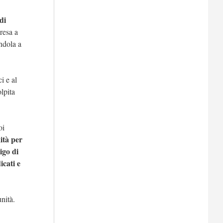
di
resa a
ndola a
i e al
lpita
oi
ità per
igo di
icati e
nità.