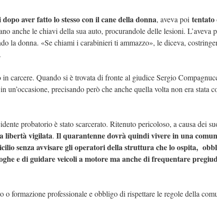
dopo aver fatto lo stesso con il cane della donna
tentato 
, aveva poi
ano anche le chiavi della sua auto, procurandole delle lesioni. L’aveva p
do la donna. «Se chiami i carabinieri ti ammazzo», le diceva, costringe
.
to in carcere. Quando si è trovata di fronte al giudice Sergio Compagnucc
o in un’occasione, precisando però che anche quella volta non era stata co
cidente probatorio è stato scarcerato. Ritenuto pericoloso, a causa dei su
a libertà vigilata
Il quarantenne dovrà quindi vivere in una comun
.
ilio senza avvisare gli operatori della struttura che lo ospita, obbl
 droghe e di guidare veicoli a motore ma anche di frequentare pregiud
o o formazione professionale e obbligo di rispettare le regole della comu