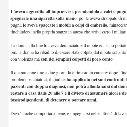
L’aveva aggredita all’improvviso, prendendola a calci e pugni 
spegnerle una sigaretta sulla mano
, poi le aveva strappato di m
le aveva spaccato i mobili a colpi di ombrello
pugni,
, minaccian
rinchiudersi nella propria stanza in attesa che arrivassero i militari
La donna alla fine lo aveva denunciato e il nipote era stato porta
pm, la donna ha ribadito di essere stata colpita dal nipote soltant
con dei semplici colpetti di poco conto
con violenza ma
.
Il quarantenne fino a due giorni fa è rimasto in carcere: dopo l’in
ha applicato nei suoi confronti l
problemi psichiatrici, il giudice
pazienti con doppia diagnosi, non potrà allontanarsi dal domic
restare a casa dalle 20 alle 7 e il divieto di assumere alcol e
tossicodipendenti, di detenere o portare armi.
Dovrà anche comportarsi bene, e impegnarsi nelle attività di lavor