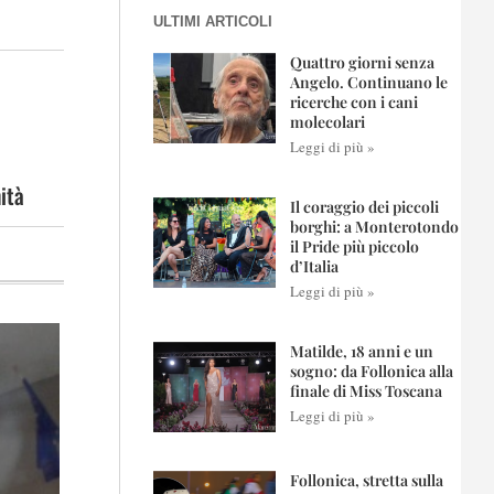
ULTIMI ARTICOLI
Quattro giorni senza
Angelo. Continuano le
ricerche con i cani
molecolari
Leggi di più »
ità
Il coraggio dei piccoli
borghi: a Monterotondo
il Pride più piccolo
d’Italia
Leggi di più »
Matilde, 18 anni e un
sogno: da Follonica alla
finale di Miss Toscana
Leggi di più »
Follonica, stretta sulla