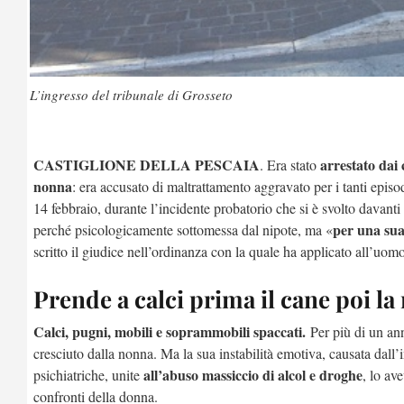
L’ingresso del tribunale di Grosseto
CASTIGLIONE DELLA PESCAIA
arrestato dai 
. Era stato
nonna
: era accusato di maltrattamento aggravato per i tanti episo
14 febbraio, durante l’incidente probatorio che si è svolto davanti
per una sua 
perché psicologicamente sottomessa dal nipote, ma «
scritto il giudice nell’ordinanza con la quale ha applicato all’uomo 
Prende a calci prima il cane poi l
Calci, pugni, mobili e soprammobili spaccati.
Per più di un ann
cresciuto dalla nonna. Ma la sua instabilità emotiva, causata dall’
all’abuso massiccio di alcol e droghe
psichiatriche, unite
, lo av
confronti della donna.