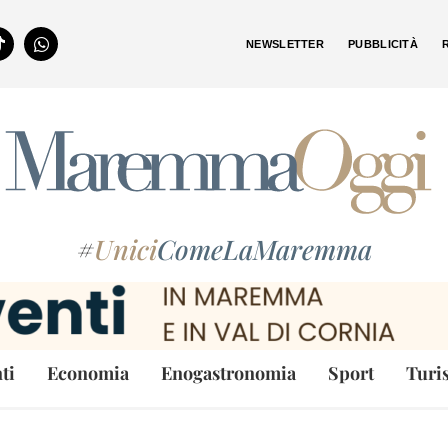
NEWSLETTER
PUBBLICITÀ
#
Unici
ComeLaMaremma
ti
Economia
Enogastronomia
Sport
Turi