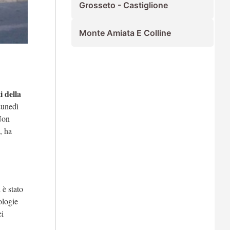
Grosseto - Castiglione
Monte Amiata E Colline
i della
Lunedì
 Non
, ha
 è stato
ologie
ei