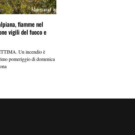
alpiana, fiamme nel
one vigili del fuoco e
TIMA. Un incendio è
primo pomeriggio di domenica
zona