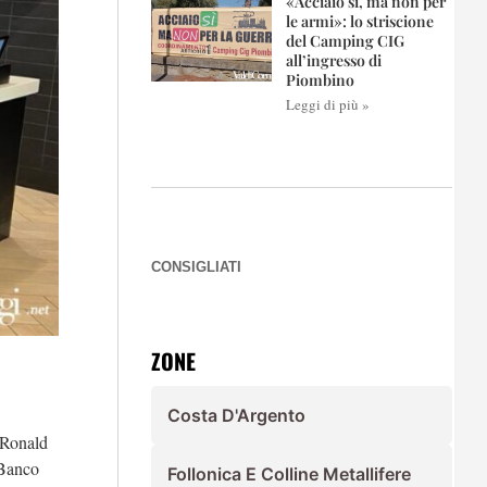
«Acciaio sì, ma non per
le armi»: lo striscione
del Camping CIG
all’ingresso di
Piombino
Leggi di più »
CONSIGLIATI
ZONE
Costa D'Argento
a Ronald
 Banco
Follonica E Colline Metallifere