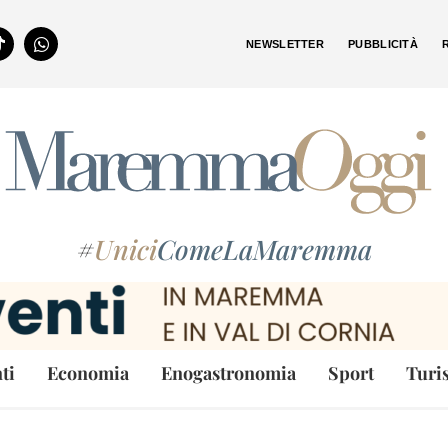
NEWSLETTER
PUBBLICITÀ
#
Unici
ComeLaMaremma
ti
Economia
Enogastronomia
Sport
Turi