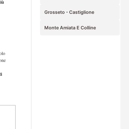
più
Grosseto - Castiglione
Monte Amiata E Colline
olo
sone
i