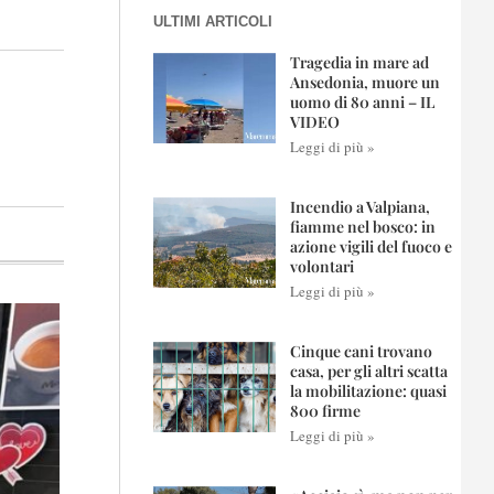
ULTIMI ARTICOLI
Tragedia in mare ad
Ansedonia, muore un
uomo di 80 anni – IL
VIDEO
Leggi di più »
Incendio a Valpiana,
fiamme nel bosco: in
azione vigili del fuoco e
volontari
Leggi di più »
Cinque cani trovano
casa, per gli altri scatta
la mobilitazione: quasi
800 firme
Leggi di più »